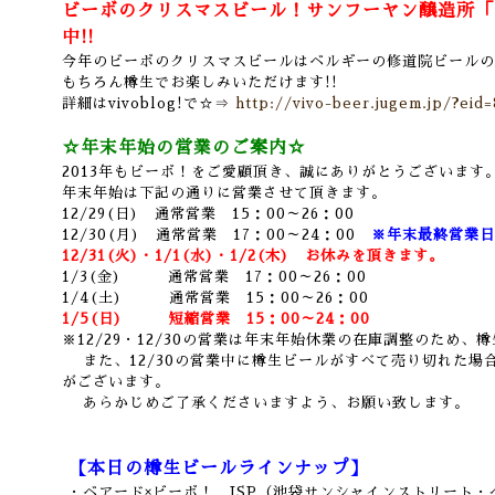
ビーボのクリスマスビール！サンフーヤン醸造所「
中!!
今年のビーボのクリスマスビールはベルギーの修道院ビールの
もちろん樽生でお楽しみいただけます!!
詳細はvivoblog!で☆⇒
http://vivo-beer.jugem.jp/?eid
☆年末年始の営業のご案内☆
2013年もビーボ！をご愛顧頂き、誠にありがとうございます
年末年始は下記の通りに営業させて頂きます。
12/29(日) 通常営業 15：00～26：00
12/30(月) 通常営業 17：00～24：00
※年末最終営業日
12/31(火)・1/1(水)・1/2(木) お休みを頂きます。
1/3(金) 通常営業 17：00～26：00
1/4(土) 通常営業 15：00～26：00
1/5(日) 短縮営業 15：00～24：00
※12/29・12/30の営業は年末年始休業の在庫調整のため
また、12/30の営業中に樽生ビールがすべて売り切れた場
がございます。
あらかじめご了承くださいますよう、お願い致します。
【本日の樽生ビールラインナップ】
・ベアード×ビーボ！ ISP（池袋サンシャインストリート・