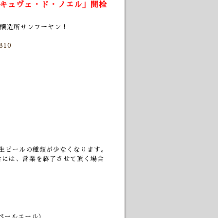
キュヴェ・ド・ノエル」開栓
醸造所サンフーヤン！
=810
。
、樽生ビールの種類が少なくなります。
合には、営業を終了させて頂く場合
ペールエール）