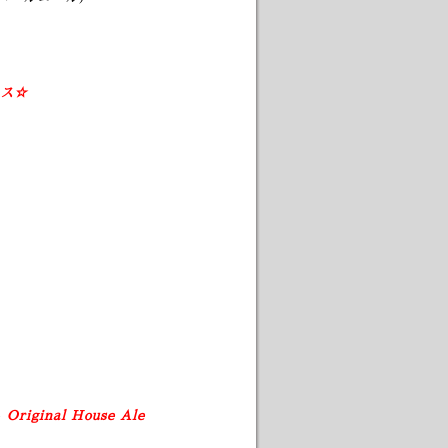
ス☆
e
Original House Ale