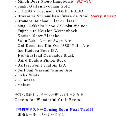
- Minoh Beer Stout(Handpomp)
NEW!!!
- Sankt Gallen Syounan Gold
- COEDO × Coronado COEDONADO
- Brasserie St.Feuillien Cuvee de Noel
Merry Xmas
- Brauerei Michael Plank Pilserl
-
Mugi-Zakkoku Kobo Zakkoku Weizen
- Fujizakura Heights Weizenbock
- Konishi Snow Blanche
- Swan Lake Amber Swan Ale
- Oni-Densetsu Kin-Oni "SSS" Pale Ale
- Ise Kadoya Beer IPA
- North Island Coriander Black
- Baird Double Piston Bock
- Ballast Point Sculpin IPA
- Full Sail Wassail Winter Ale
- Celis White
- Guinness
- Yebisu
今夜も美味しいビールと楽しいひとときを！
Cheers for Wonderful Craft Beers!
【待機樽リスト～Coming Soon Next Tap!!】
・
湘南ビール バーレーワイン