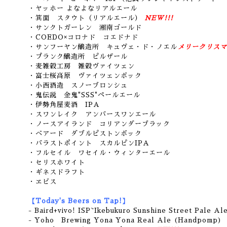
・ヤッホー よなよなリアルエール
・箕面 スタウト（リアルエール）
NEW!!!
・サンクトガーレン 湘南ゴールド
・COEDO×コロナド コエドナド
・サンフーヤン醸造所 キュヴェ・ド・ノエル
メリークリスマ
・プランク醸造所 ピルザール
・麦雑穀工房 雑穀ヴァイツェン
・富士桜高原 ヴァイツェンボック
・小西酒造 スノーブロンシュ
・鬼伝説 金鬼"SSS"ペールエール
・伊勢角屋麦酒 IPA
・スワンレイク アンバースワンエール
・ノースアイランド コリアンダーブラック
・ベアード ダブルピストンボック
・バラストポイント スカルピンIPA
・フルセイル ワセイル・ウィンターエール
・セリスホワイト
・ギネスドラフト
・ヱビス
【Today's Beers on Tap!】
- Baird+vivo! ISP~Ikebukuro Sunshine Street Pale Al
- Yoho Brewing Yona Yona Real Ale (Handpomp)