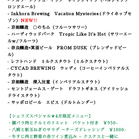
- ダガラードブリューイング レインシャイン（ベルジャンブ
ロンドエール）
- Inkhorn Brewing Vacation Mysteries(ドライホップセ
ゾン）
NEW!!
- 京都醸造 〇のち△
（フルーツサワー
）
- ハーディウッドパーク Tropic Like It's Hot（サワーエー
ルｗ/フルーツ）
- 奈良醸造×箕面ビール FROM DUSK（ブレンデッドビー
ル）
‐ レフトハンド ミルクスタウト（ミルクスタウト）
‐ CYCAD BREWING ウッディ（コーヒーインペリアルス
タウト）
- 京都醸造 深入注意（インペリアルスタウト）
- セントジェームス・ゲート ドラフトギネス（アイリッシュ
ドライスタウト）
- サッポロビール エビス（ドルトムンダー）
【シェフズスペシャル★4
月限定メニュー】
・豚バラ肉とクルミのリエット バケット付き ￥950-
・八朔と新玉ねぎのサラダ ～チーズドレッシング ￥1000-
・牛すじ肉と野菜の赤ワイン煮込み ∼ クスクスと一緒に