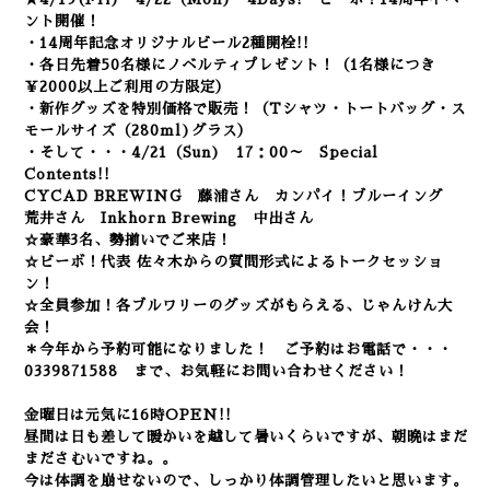
ント開催！
・14周年記念オリジナルビール2種開栓!!
・
各日先着50名様にノベルティプレゼント！（1名様につき
￥2000以上ご利用の方限定）
・新作グッズを特別価格で販売！（Tシャツ・トートバッグ・ス
モールサイズ（280ml)グラス）
・そして・・・
4/21（Sun) 17：00～ Special
Contents!!
CYCAD BREWING 藤浦さん
カンパイ！ブルーイング
荒井さん
Inkhorn Brewing 中出さん
☆豪華3名、勢揃いでご来店！
☆ビーボ！代表 佐々木からの質問形式によるトークセッショ
ン！
☆全員参加！各ブルワリーのグッズがもらえる、じゃんけん大
会！
＊今年から予約可能になりました！
ご予約はお電話で・・・
0339871588 まで、
お気軽にお問い合わせください！
金曜日は元気に16時OPEN!!
昼間は日も差して暖かいを越して暑いくらいですが、朝晩はまだ
まださむいですね。。
今は体調を崩せないので、しっかり体調管理したいと思います。