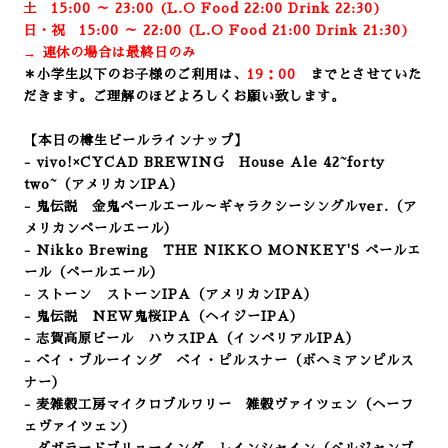
土 15:00 ～ 23:00 (
L.O Food 22:00 Drink 22:3
0)
日・祝 15:00 ～ 22:00 (
L.O Food 21:00 Drink 21:3
0)
→ 連休の場合は最終日のみ
＊小学生以下のお子様のご利用は、
19：00
までとさせていた
だきます。ご理解のほどよろしくお願い致します。
【本日の樽生ビールラインナップ】
- vivo!×CYCAD BREWING House Ale
42~forty
two~（アメリカンIPA）
- 鬼伝説 金鬼ペールエール～ギャラクシーシングルver.（ア
メリカンペールエール）
- Nikko Brewing THE NIKKO MONKEY'S ペールエ
ール（ペールエール）
- ストーン ストーンIPA
（アメリカンIPA）
- 鬼伝説 NEW鬼桜IPA
（ヘイジーIPA）
- 志賀高原ビール ハウスIPA（インペリアルIPA）
- ベイ・ブルーイング ベイ・ピルスナー（ボヘミアンピルス
ナー
）
- 麦雑穀工房マイクロブルワリー 雑穀ヴァイツェン（ヘーフ
ェヴァイツェン）