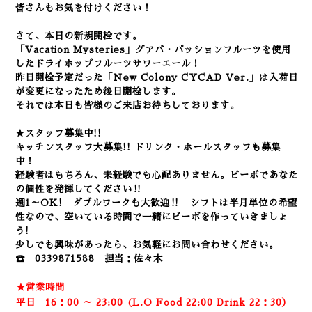
皆さんもお気を付けください！
さて、本日の新規開栓です。
「Vacation Mysteries」グアバ・パッションフルーツを使用
したドライホップフルーツサワーエール！
昨日開栓予定だった「New Colony CYCAD Ver.」は入荷日
が変更になったため後日開栓します。
それでは本日も皆様のご来店お待ちしております。
★スタッフ募集中!!
キッチンスタッフ大募集!! ドリンク・ホールスタッフも募集
中！
経験者はもちろん、未経験でも心配ありません。
ビーボであなた
の個性を発揮してください‼
週1～OK! ダブルワークも大歓迎‼ シフトは半月単位の希望
性なので、空いている時間で一緒にビーボを作っていきましょ
う!
少しでも興味があったら、お気軽にお問い合わせください。
☎ 0339871588 担当：佐々木
★営業時間
平日 16：00 ～ 23:00 (L.O Food 22:00 Drink 22：3
0）