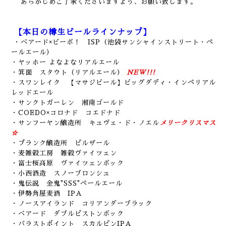
あらかじめご了承くださいますよう、お願い致します。
【本日の樽生ビールラインナップ】
・ベアード×ビーボ！ ISP（池袋サンシャインストリート・ペ
ールエール）
・ヤッホー よなよなリアルエール
・箕面 スタウト（リアルエール）
NEW!!!
・スワンレイク 【マサジビール】ビッグダディ・インペリアル
レッドエール
・サンクトガーレン 湘南ゴールド
・COEDO×コロナド コエドナド
・サンフーヤン醸造所 キュヴェ・ド・ノエル
メリークリスマス
☆
・プランク醸造所 ピルザール
・麦雑穀工房 雑穀ヴァイツェン
・富士桜高原 ヴァイツェンボック
・小西酒造 スノーブロンシュ
・鬼伝説 金鬼"SSS"ペールエール
・伊勢角屋麦酒 IPA
・ノースアイランド コリアンダーブラック
・ベアード ダブルピストンボック
・バラストポイント スカルピンIPA