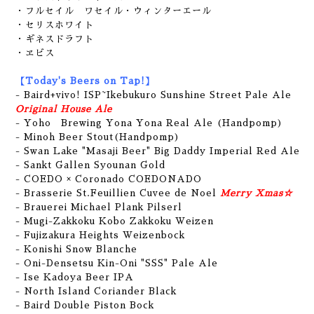
・フルセイル ワセイル・ウィンターエール
・セリスホワイト
・ギネスドラフト
・ヱビス
【Today's Beers on Tap!】
- Baird+vivo! ISP~Ikebukuro Sunshine Street Pale Ale
Original House Ale
- Yoho Brewing Yona Yona Real Ale (Handpomp)
- Minoh Beer Stout(Handpomp)
- Swan Lake "Masaji Beer" Big Daddy Imperial Red Ale
- Sankt Gallen Syounan Gold
- COEDO × Coronado COEDONADO
- Brasserie St.Feuillien Cuvee de Noel
Merry Xmas☆
- Brauerei Michael Plank Pilserl
-
Mugi-Zakkoku Kobo Zakkoku Weizen
- Fujizakura Heights Weizenbock
- Konishi Snow Blanche
- Oni-Densetsu Kin-Oni "SSS" Pale Ale
- Ise Kadoya Beer IPA
- North Island Coriander Black
- Baird Double Piston Bock