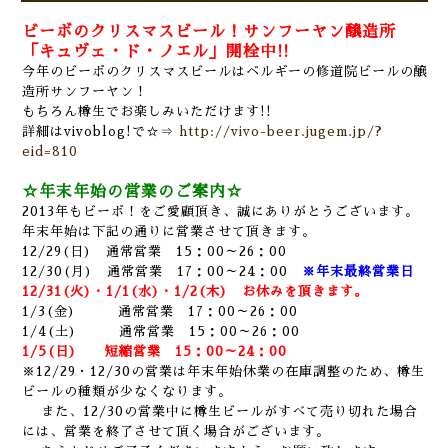
ビーボのクリスマスビール！サンフーヤン醸造所
「キュヴェ・ド・ノエル」開栓中!!
今年のビーボのクリスマスビールはベルギーの修道院ビールの醸
造所サンフーヤン！
もちろん樽生でお楽しみいただけます!!
詳細はvivoblog!で☆⇒
http://vivo-beer.jugem.jp/?
eid=810
☆年末年始の営業のご案内☆
2013年もビーボ！をご愛顧頂き、誠にありがとうございます。
年末年始は下記の通りに営業させて頂きます。
12/29(日) 通常営業 15：00～26：00
12/30(月) 通常営業 17：00～24：00
※年末最終営業日
12/31(火)・1/1(水)・1/2(木) お休みを頂きます。
1/3(金) 通常営業 17：00～26：00
1/4(土) 通常営業 15：00～26：00
1/5(日) 短縮営業 15：00～24：00
※12/29・12/30の営業は年末年始休業の在庫調整のため、樽生
ビールの種類が少なくなります。
また、12/30の営業中に樽生ビールがすべて売り切れた場合
には、営業を終了させて頂く場合がございます。