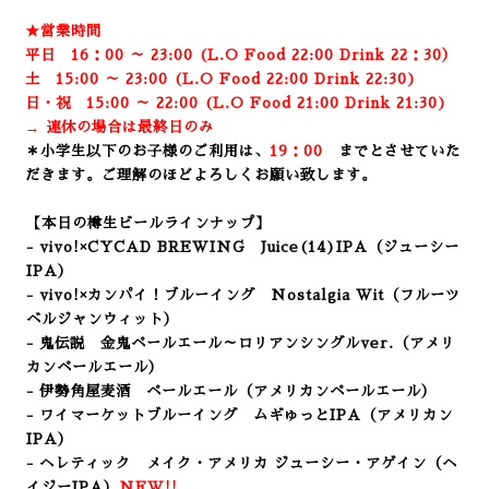
★営業時間
平日 16：00 ～ 23:00 (L.O Food 22:00 Drink 22：3
0）
土 15:00 ～ 23:00 (
L.O Food 22:00 Drink 22:3
0)
日・祝 15:00 ～ 22:00 (
L.O Food 21:00 Drink 21:3
0)
→ 連休の場合は最終日のみ
＊小学生以下のお子様のご利用は、
19：00
までとさせていた
だきます。ご理解のほどよろしくお願い致します。
【本日の樽生ビールラインナップ】
- vivo!×CYCAD BREWING Juice(14)IPA
（ジューシー
IPA）
- vivo!×カンパイ！ブルーイング Nostalgia Wit（フルーツ
ベルジャンウィット）
- 鬼伝説 金鬼ペールエール～ロリアンシングルver.（アメリ
カンペールエール）
- 伊勢角屋麦酒 ペールエール（アメリカンペールエール）
- ワイマーケットブルーイング ムギゅっとIPA
（アメリカン
IPA）
- ヘレティック メイク・アメリカ ジューシー・アゲイン（ヘ
イジーIPA）
NEW!!