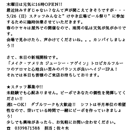
木曜日は元気に16時OPEN!!
最近休みすぎじゃない？なんて声が聞こえてきそうですが・・・
5/26（日）スタッフみんなと”けやき広場ビール祭り”に参加
するために臨時休業させていただきます。
春のケヤキは屋外での開催なので、雨男の私は天気が気がかりで
す。
会場で見かけたら、声かけてくださいね。。。カンパイしましょ
う‼
さて、本日の新規開栓です。
「メイク・アメリカ ジューシー・アゲイン」トロピカルフルー
ツのアロマと心地良い苦みのバランスが良いヘイジーIPA！
それでは本日も皆様のご来店お待ちしております。
★スタッフ募集中!!
未経験でも心配ありません。
ビーボであなたの個性を発揮してく
ださい‼
週1～OK! ダブルワークも大歓迎‼ シフトは半月単位の希望
性なので、空いている時間で一緒にビーボを作っていきましょ
う!
少しでも興味があったら、お気軽にお問い合わせください。
☎ 0339871588 担当：佐々木