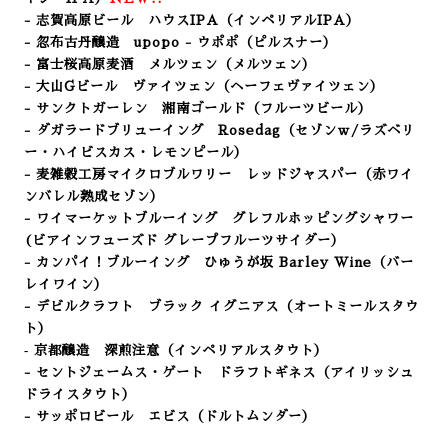
- 志賀高原ビール ハウスIPA（インペリアルIPA）
- 忽布古丹醸造 upopo - ウポポ（ピルスナー
）
- 富士桜高原麦酒 メルツェン（メルツェン）
- 大山Gビール ヴァイツェン（ヘーフェヴァイツェン）
- サンクトガーレン 湘南ゴールド（フルーツビール）
- ダガラードブリューイング Rosedag（セゾンｗ/ラズベリ
ー・ハイビスカス・レモンピール）
- 麦雑穀工房マイクロブルワリー レッドジャスパー（赤ワイ
ンバレル熟成セゾン）
- ワイマーケットブルーイング グレフルホッピングシャワー
(ビアインフューズド グレープフルーツサイダー）
- カンパイ！ブルーイング ひゅうが坂 Barley Wine（バー
レイワイン）
- デビルクラフト ブラック イグニアス（オートミールスタウ
ト）
‐ 京都醸造 深煎注意（インペリアルスタウト）
- セントジェームス・ゲート ドラフトギネス（アイリッシュ
ドライスタウト）
- サッポロビール エビス（ドルトムンダー）