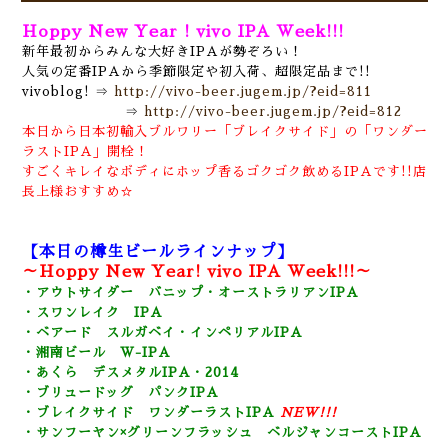
Hoppy New Year ! vivo IPA Week!!!
新年最初からみんな大好きIPAが勢ぞろい！
人気の定番IPAから季節限定や初入荷、超限定品まで!!
vivoblog! ⇒
http://vivo-beer.jugem.jp/?eid=811
⇒
http://vivo-beer.jugem.jp/?eid=812
本日から日本初輸入ブルワリー「ブレイクサイド」の「ワンダー
ラストIPA」開栓！
すごくキレイなボディにホップ香るゴクゴク飲めるIPAです!!店
長上様おすすめ☆
【本日の樽生ビールラインナップ】
～Hoppy New Year! vivo IPA Week!!!～
・アウトサイダー バニップ・オーストラリアンIPA
・スワンレイク IPA
・ベアード スルガベイ・インペリアルIPA
・湘南ビール W-IPA
・あくら デスメタルIPA・2014
・ブリュードッグ パンクIPA
・ブレイクサイド ワンダーラストIPA
NEW!!!
・サンフーヤン×グリーンフラッシュ ベルジャンコーストIPA