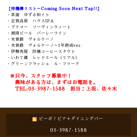
【待機樽リスト～Coming Soon Next Tap!!】
・箕面 ゆずホ和イト
・志賀高原 ハウスIPA
・ブリマー ソーヴィンウィート
・
湘南ビール バーレーワイン
・木曽路 ヴォルケーノ
・木曽路 ヴォルケーノ～1年熟成ver.
・伊勢角屋 炭焼コーヒースタウト
・いわて蔵 レッドエール（リアル）
・グリーンフラッシュ ル・フリーク
※只今、スタッフ募集中！
興味がある方は、まずはお電話を。
TEL:03-3987-1588 担当：上坂、佐々木
ビーボ！ビア＋ダイニングバー
03-3987-1588