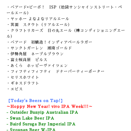
・ベアード×ビーボ！ ISP（池袋サンシャインストリート・ペ
ールエール）
・ヤッホー よなよなリアルエール
・箕面 スタウト（リアルエール）
・クラフトリカーズ 日の丸エール（樽コンディショニングエー
ル）
・ベアード 初醸造！インディアペールラガー
・サンクトガーレン 湘南ゴールド
・伊勢角屋 ネーブルブラウン
・富士桜高原 ピルス
・あくら ホッピーヴァイツェン
・フィフティフィフティ ドナーパーティーポーター
・セリスホワイト
・ギネスドラフト
・ヱビス
【Today's Beers on Tap!】
～Hoppy New Year! vivo IPA Week!!!～
- Outsider Bunyip Australian IPA
- Swan Lake Beer IPA
- Baird Suruga Bay Imperial IPA
- Syounan Beer W-IPA