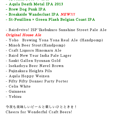
- Aqula Death Metal IPA 2013
- Brew Dog Punk IPA
- Breakside Wanderlust IPA
NEW!!!
- St-Feuillien × Green Flash Belgian Coast IPA
-
Baird+vivo! ISP~Ikebukuro Sunshine Street Pale Ale
Original House Ale
- Yoho Brewing Yona Yona Real Ale (Handpomp)
- Minoh Beer Stout(Handpomp)
- Craft Liquors Hinomaru Ale
- Baird New Year India Pale Lager
- Sankt Gallen Syounan Gold
- Isekadoya Beer Navel Brown
- Fujizakura Heights Pils
- Aqula Hoppy Weizen
- Fifty Fifty Donner Party Porter
-
Celis White
- Guinness
- Yebisu
今夜も美味しいビールと楽しいひとときを！
Cheers for Wonderful Craft Beers!