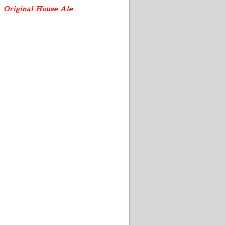
e
Original House Ale