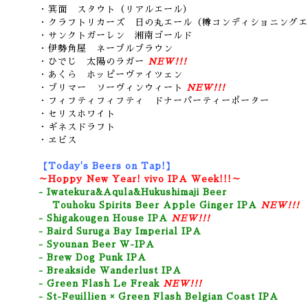
・箕面 スタウト（リアルエール）
・クラフトリカーズ 日の丸エール（樽コンディショニングエ
・サンクトガーレン 湘南ゴールド
・伊勢角屋 ネーブルブラウン
・ひでじ 太陽のラガー
NEW!!!
・あくら ホッピーヴァイツェン
・ブリマー ソーヴィンウィート
NEW!!!
・フィフティフィフティ ドナーパーティーポーター
・セリスホワイト
・ギネスドラフト
・ヱビス
【Today's Beers on Tap!】
～Hoppy New Year! vivo IPA Week!!!～
- Iwatekura&Aqula&Hukushimaji Beer
Touhoku Spirits Beer Apple Ginger IPA
NEW!!!
- Shigakougen House IPA
NEW!!!
- Baird Suruga Bay Imperial IPA
- Syounan Beer W-IPA
- Brew Dog Punk IPA
- Breakside Wanderlust IPA
- Green Flash Le Freak
NEW!!!
- St-Feuillien × Green Flash Belgian Coast IPA