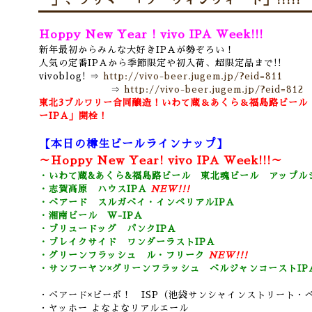
ー」、ブリマー「ソーヴィンウィート」!!!!!
Hoppy New Year ! vivo IPA Week!!!
新年最初からみんな大好きIPAが勢ぞろい！
人気の定番IPAから季節限定や初入荷、超限定品まで!!
vivoblog! ⇒
http://vivo-beer.jugem.jp/?eid=811
⇒
http://vivo-beer.jugem.jp/?eid=812
東北3ブルワリー合同醸造！いわて蔵＆あくら＆福島路ビール
ーIPA」開栓！
【本日の樽生ビールラインナップ】
～Hoppy New Year! vivo IPA Week!!!～
・いわて蔵&あくら&福島路ビール 東北魂ビール アップルジ
・志賀高原 ハウスIPA
NEW!!!
・ベアード スルガベイ・インペリアルIPA
・湘南ビール W-IPA
・ブリュードッグ パンクIPA
・ブレイクサイド ワンダーラストIPA
・グリーンフラッシュ ル・フリーク
NEW!!!
・サンフーヤン×グリーンフラッシュ ベルジャンコーストIP
・ベアード×ビーボ！ ISP（池袋サンシャインストリート・
・ヤッホー よなよなリアルエール