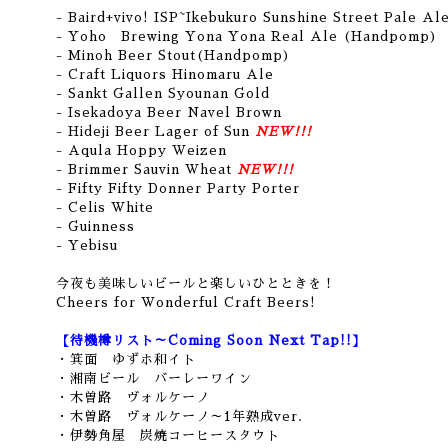
-
Baird+vivo! ISP~Ikebukuro Sunshine Street Pale Al
- Yoho Brewing Yona Yona Real Ale (Handpomp)
- Minoh Beer Stout(Handpomp)
- Craft Liquors Hinomaru Ale
- Sankt Gallen Syounan Gold
- Isekadoya Beer Navel Brown
- Hideji Beer Lager of Sun
NEW!!!
- Aqula Hoppy Weizen
- Brimmer Sauvin Wheat
NEW!!!
- Fifty Fifty Donner Party Porter
-
Celis White
- Guinness
- Yebisu
今夜も美味しいビールと楽しいひとときを！
Cheers for Wonderful Craft Beers!
【待機樽リスト～Coming Soon Next Tap!!】
・箕面 ゆずホ和イト
・
湘南ビール バーレーワイン
・木曽路 ヴォルケーノ
・木曽路 ヴォルケーノ～1年熟成ver.
・伊勢角屋 炭焼コーヒースタウト