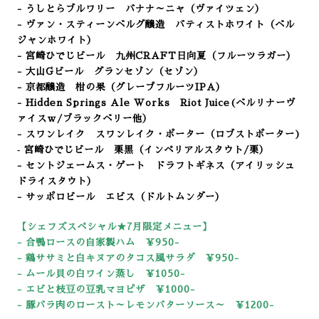
- うしとらブルワリー バナナ～ニャ（ヴァイツェン）
- ヴァン・スティーンベルグ醸造 バティストホワイト（ベル
ジャンホワイト）
- 宮崎ひでじビール 九州CRAFT日向夏（フルーツラガー）
- 大山Gビール グランセゾン
（セゾン）
- 京都醸造 柑の果（グレープフルーツIPA）
- Hidden Springs Ale Works Riot Juice(ベルリナーヴ
ァイスｗ/ブラックベリー他）
- スワンレイク スワンレイク・ポーター（ロブストポーター)
‐ 宮崎ひでじビール 栗黒（インペリアルスタウト/栗）
- セントジェームス・ゲート ドラフトギネス（アイリッシュ
ドライスタウト）
- サッポロビール エビス（ドルトムンダー）
【シェフズスペシャル★7
月限定メニュー】
- 合鴨ロースの自家製ハム
￥950-
- 鶏ササミと白キヌアのタコス風
サラダ ￥950-
- ムール貝の白ワイン蒸し
￥1050-
- エビと枝豆の豆乳マヨピザ
￥1000-
- 豚バラ肉のロースト～レモンバターソース～
￥1200-