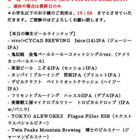
→ 連休の場合は最終日のみ
＊小学生以下のお子様のご利用は、
19：00
までとさせていた
だきます。ご理解のほどよろしくお願い致します。
【本日の樽生ビールラインナップ】
- vivo!×CYCAD BREWING Juice(14)IPA
（ジューシー
IPA）
- 鬼伝説 金鬼ペールエール～コメットシングルver.（アメリ
カンペールエール）
- 箕面ビール こざるIPA
（セッションIPA）
- カンパイ！ブルーイング 哲坂IPA（ブリュットIPA ）
- デビルクラフト ペイトリオットクラッシュ（ヘイジー
IPA）
- フリモントブルーイング ハッスルIIPA（ダブルIPA）
- 麦雑穀工房マイクロブルワリー トロピカルドロップ
（IPA
ｗ/バニラ）
- TOKYO ALEWORKS Flagon Filler ESB（エクスト
ラスペシャルビター）
- Twin Peaks Mountain Brewing 博士のピルスナー（ジ
ャーマンピルスナー
）