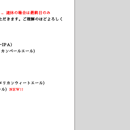
）
) → 連休の場合は最終日のみ
ただきます。ご理解のほどよろしく
IPA）
リカンペールエール）
メリカンウィートエール）
ール）
NEW!!
）