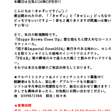
木曜日は元気に16時OPEN!!
こんにちは！きゃずぃです('ω')ノ
最近聞かれたのが、「「きゃずぃ」と「きゃじぃ」どっちな
どっちでもいいですよー！音も２通りありますが間違いは無い
す(>Ｗ<)
さて、本日の新規開栓です。
「Hoppy Brown Goes Up」豊な泡もちと控えめなロ
ラウンエール。
「団子坂Imperial Stout2024」奥行きのある味わい
スを取りスッキリとした後味のインペリアルスタウト。
「PEAR」梨の酵母のみで造られた軽くて飲みやすいドライ
ー。
それでは本日も皆様のご来店お待ちしております。
★アルバイトスタッフ＆メインキッチンスタッフ募集中!!
経験者はもちろん、初心者・ダブルワークも大歓迎!!
シフトは半月単位の希望性なので、都合に合わせて働けます！
少しでも興味があったら、お気軽にお問い合わせください。
☎ 0339871588 担当：佐々木
★営業時間