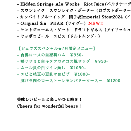
- Hidden Springs Ale Works Riot Juice(
- スワンレイク スワンレイク・ポーター（ロブストポーター
‐ カンパイ！ブルーイング
団子坂Imperial Stout2024
（イ
- Original Sin PEAR（サイダー）
NEW!!
- セントジェームス・ゲート ドラフトギネス（アイリッシ
- サッポロビール エビス（ドルトムンダー）
【シェフズスペシャル★7
月限定メニュー】
- 合鴨ロースの自家製ハム
￥950-
- 鶏ササミと白キヌアのタコス風
サラダ ￥950-
- ムール貝の白ワイン蒸し
￥1050-
- エビと枝豆の豆乳マヨピザ
￥1000-
- 豚バラ肉のロースト～レモンバターソース～
￥1200-
美味しいビールと楽しいひと時を！
Cheers for wonderful beers！