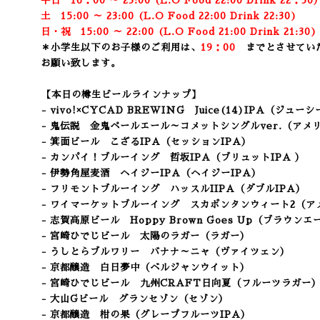
平日 16：00 ～ 23:00 (L.O Food 22:00 Drink 22：3
0
土 15:00 ～ 23:00 (
L.O Food 22:00 Drink 22:3
0)
日・祝 15:00 ～ 22:00 (
L.O Food 21:00 Drink 21:3
0
＊小学生以下のお子様のご利用は、
19：00
までとさせてい
お願い致します。
【本日の樽生ビールラインナップ】
- vivo!×CYCAD BREWING Juice(14)IPA
（ジューシー
- 鬼伝説 金鬼ペールエール～コメットシングルver.（アメ
- 箕面ビール こざるIPA
（セッションIPA）
- カンパイ！ブルーイング 哲坂IPA（ブリュットIPA ）
- 伊勢角屋麦酒 ヘイジーIPA（ヘイジーIPA）
- フリモントブルーイング ハッスルIIPA（ダブルIPA）
- ワイマーケットブルーイング スカポンタンウィート2
（ア
-
志賀高原ビール
Hoppy Brown Goes Up
（ブラウンエ
- 宮崎ひでじビール 太陽のラガー（ラガー
）
- うしとらブルワリー バナナ～ニャ（ヴァイツェン）
- 京都醸造 白日夢中（ベルジャンウイット）
- 宮崎ひでじビール 九州CRAFT日向夏（フルーツラガー
- 大山Gビール グランセゾン
（セゾン）
- 京都醸造 柑の果（グレープフルーツIPA）