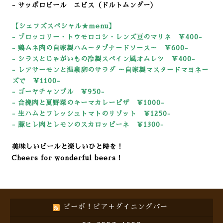
- サッポロビール エビス（ドルトムンダー）
【シェフズスペシャル★menu
】
- ブロッコリー・トウモロコシ・レンズ豆のマリネ ￥400-
- 鶏ムネ肉の自家製ハム～タプナードソース～
￥600-
- シラスとじゃがいもの冷製スペイン風オムレツ ￥400-
- レアサーモンと温泉卵のサラダ
～自家製マスタードマヨネー
ズで ￥1100-
- ゴーヤチャンプル ￥950-
- 合挽肉と夏野菜のキーマカレーピザ
￥1000-
- 生ハムとフレッシュトマトのリゾット
￥1250-
- 豚ヒレ肉とレモンのスカロッピーネ
￥1300-
美味しいビールと楽しいひと時を！
Cheers for wonderful beers！
ビーボ！ビア＋ダイニングバー