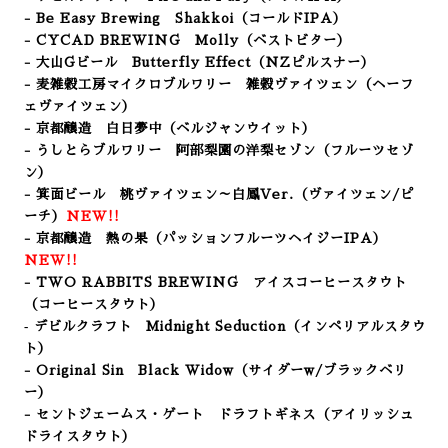
- Be Easy Brewing Shakkoi
（コールドIPA）
- CYCAD BREWING Molly
（ベストビター）
- 大山Gビール Butterfly Effect（NZピルスナー
）
- 麦雑穀工房マイクロブルワリー 雑穀ヴァイツェン（ヘーフ
ェヴァイツェン）
- 京都醸造 白日夢中（ベルジャンウイット）
- うしとらブルワリー 阿部梨園の洋梨セゾン（フルーツセゾ
ン）
- 箕面ビール 桃ヴァイツェン～白鳳Ver.（ヴァイツェン/ピ
ーチ）
NEW!!
- 京都醸造 熱の果（パッションフルーツヘイジーIPA）
NEW!!
- TWO RABBITS BREWING アイスコーヒースタウト
（コーヒースタウト）
‐ デビルクラフト Midnight Seduction
（インペリアルスタウ
ト）
- Original Sin Black Widow（サイダーw/ブラックベリ
ー）
- セントジェームス・ゲート ドラフトギネス（アイリッシュ
ドライスタウト）