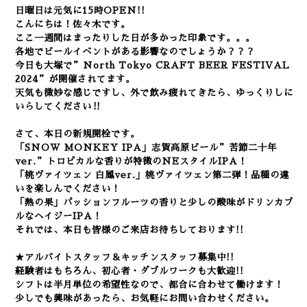
日曜日は元気に15
時OPEN!!
こんにちは！佐々木です。
ここ一週間はまったりした日が多かった印象です。。。
各地でビールイベントがある影響なのでしょうか？？？
今日も大塚で”North Tokyo CRAFT BEER FESTIVAL
2024”が開催されてます。
天気も微妙な感じですし、外で飲み疲れてきたら、ゆっくりしに
いらしてください‼
さて、本日の新規開栓です。
「SNOW MONKEY IPA」志賀高原ビール”苦節二十年
ver.”トロピカルな香りが特徴のNEスタイルIPA！
「桃ヴァイツェン 白鳳ver.」桃ヴァイツェン第二弾！品種の違
いを楽しんでください！
「熱の果」パッションフルーツの香りと少しの酸味がドリンカブ
ルなヘイジーIPA！
それでは、本日も皆様のご来店お待ちしております!!
★アルバイトスタッフ＆キッチンスタッフ募集中!!
経験者はもちろん、初心者・ダブルワークも大歓迎!!
シフトは半月単位の希望性なので、都合に合わせて働けます！
少しでも興味があったら、お気軽にお問い合わせください。