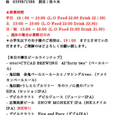
☎ 0339871588 担当：佐々木
★営業時間
平日 16：00 ～ 23:00 (L.O Food 22:00 Drink 22：3
0）
土 15:00 ～ 23:00 (
L.O Food 22:00 Drink 22:3
0)
日・祝 15:00 ～ 22:00 (
L.O Food 21:00 Drink 21:3
0)
→ 連休の場合は最終日のみ
＊小学生以下のお子様のご利用は、
19：00
までとさせていた
だきます。ご理解のほどよろしくお願い致します。
【本日の樽生ビールラインナップ】
- vivo!×CYCAD BREWING 42~forty two~
（ペールエー
ル）
- 鬼伝説 金鬼ペールエール～ルミノサシングルver.（アメリ
カンペールエール）
- 鬼伝説×うしとらブルワリー 牛のツノに虎のパンツ
SIPA
（セッションIPA）
- デビルクラフト デビルジュース（ジューシーIPA）
- 志賀高原ビール SNOW MONKEY IPA（NEスタイル
IPA）
NEW!!
- デビルクラフト Fire and Fury（ダブルIPA）