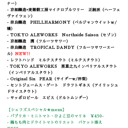
ナー
）
- 京都醸造×麦雑穀工房マイクロブルワリー 正統派（ヘーフェ
ヴァイツェン）
- 奈良醸造 PHILLHARMONY（ベルジャンウイットｗ/
橘）
- TOKYO ALEWORKS Northside Saison（セゾン）
- 京都醸造 潤（フルーツサワー）
- 奈良醸造 TROPICAL DANDY（フルーツサワーエー
ル）
NEW!!
- レフトハンド ミルクスタウト（ミルクスタウト）
‐ TOKYO ALEWORKS 黒重之九インペリアルスタウト
（インペリアルスタウト）
- Original Sin PEAR（サイダーw/洋梨）
- セントジェームス・ゲート ドラフトギネス（アイリッシュ
ドライスタウト）
- サッポロビール エビス（ドルトムンダー）
【シェフズスペシャル★menu
】
- パプリカ・ミニトマト・ひよこ豆のマリネ ￥450-
- 鶏もも肉とドライトマトのリエット バケット添え