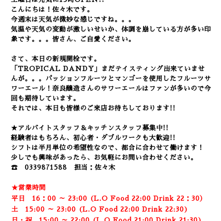
こんにちは！佐々木です。
今週末は天気が微妙な感じですね。。。
気温や天気の変動が激しいせいか、体調を崩している方が多い印
象です。。。皆さん、ご自愛ください。
さて、本日の新規開栓です。
「TROPICAL DANDY」まだテイスティング出来ていませ
んが。。。パッションフルーツとマンゴーを使用したフルーツサ
ワーエール！奈良醸造さんのサワーエールはファンが多いので今
回も期待しています。
それでは、本日も皆様のご来店お待ちしております!!
★アルバイトスタッフ＆キッチンスタッフ募集中!!
経験者はもちろん、初心者・ダブルワークも大歓迎!!
シフトは半月単位の希望性なので、都合に合わせて働けます！
少しでも興味があったら、お気軽にお問い合わせください。
☎ 0339871588 担当：佐々木
★営業時間
平日 16：00 ～ 23:00 (L.O Food 22:00 Drink 22：3
0）
土 15:00 ～ 23:00 (
L.O Food 22:00 Drink 22:3
0)
日・祝 15:00 ～ 22:00 (
L.O Food 21:00 Drink 21:3
0)