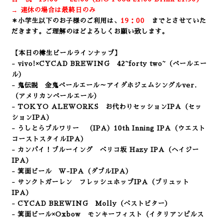
→ 連休の場合は最終日のみ
＊小学生以下のお子様のご利用は、
19：00
までとさせていた
だきます。ご理解のほどよろしくお願い致します。
【本日の樽生ビールラインナップ】
- vivo!×CYCAD BREWING 42~forty two~
（ペールエー
ル）
- 鬼伝説 金鬼ペールエール～アイダホジェムシングルver.
（アメリカンペールエール）
- TOKYO ALEWORKS お代わりセッションIPA
（セッ
ションIPA）
- うしとらブルワリー （I
PA）10th Inning IPA（ウエスト
コーストスタイルIPA）
- カンパイ！ブルーイング ベリコ坂 Hazy IPA（ヘイジー
IPA）
- 箕面ビール W-IPA（ダブルIPA）
- サンクトガーレン フレッシュホップIPA
（ブリュット
IPA）
- CYCAD BREWING Molly
（ベストビター）
- 箕面ビール×Oxbow モンキーフィスト（イタリアンピルス