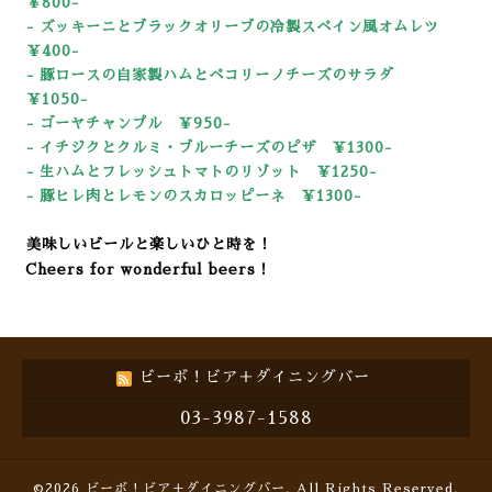
￥800-
- ズッキーニとブラックオリーブの冷製スペイン風オムレツ
￥400-
- 豚ロースの自家製ハムとペコリーノチーズのサラダ
￥105
0-
- ゴーヤチャンプル ￥950-
- イチジクとクルミ・ブルーチーズのピザ
￥1300-
- 生ハムとフレッシュトマトのリゾット
￥1250-
- 豚ヒレ肉とレモンのスカロッピーネ
￥1300-
美味しいビールと楽しいひと時を！
Cheers for wonderful beers！
ビーボ！ビア＋ダイニングバー
03-3987-1588
©2026
ビーボ！ビア＋ダイニングバー
. All Rights Reserved.