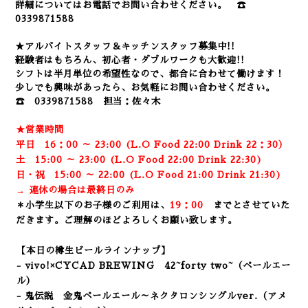
詳細についてはお電話でお問い合わせください。 ☎
0339871588
★アルバイトスタッフ＆キッチンスタッフ募集中!!
経験者はもちろん、初心者・ダブルワークも大歓迎!!
シフトは半月単位の希望性なので、都合に合わせて働けます！
少しでも興味があったら、お気軽にお問い合わせください。
☎ 0339871588 担当：佐々木
★営業時間
平日 16：00 ～ 23:00 (L.O Food 22:00 Drink 22：3
0）
土 15:00 ～ 23:00 (
L.O Food 22:00 Drink 22:3
0)
日・祝 15:00 ～ 22:00 (
L.O Food 21:00 Drink 21:3
0)
→ 連休の場合は最終日のみ
＊小学生以下のお子様のご利用は、
19：00
までとさせていた
だきます。ご理解のほどよろしくお願い致します。
【本日の樽生ビールラインナップ】
- vivo!×CYCAD BREWING 42~forty two~
（ペールエー
ル）
- 鬼伝説 金鬼ペールエール～ネクタロンシングルver.（アメ