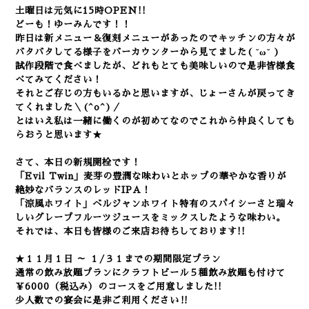
土曜日は元気に15
時OPEN!!
どーも！ゆーみんです！！
昨日は新メニュー＆復刻メニューがあったのでキッチンの方々が
バタバタしてる様子をバーカウンターから見てました( ˘ω˘ )
試作段階で食べましたが、どれもとても美味しいので是非皆様食
べてみてください！
それとご存じの方もいるかと思いますが、じょーさんが戻ってき
てくれました＼(^o^)／
とはいえ私は一緒に働くのが初めてなのでこれから仲良くしても
らおうと思います★
さて、本日の新規開栓です！
「Evil Twin」麦芽の豊潤な味わいとホップの華やかな香りが
絶妙なバランスのレッドIPA！
「涼風ホワイト」ベルジャンホワイト特有のスパイシーさと瑞々
しいグレープフルーツジュースをミックスしたような味わい。
それでは、本日も皆様のご来店お待ちしております!!
★１１月１日 ～ １/３１までの期間限定プラン
通常の飲み放題プランにクラフトビール５種飲み放題も付けて
￥6000（税込み）のコースをご用意しました!!
少人数での宴会に是非ご利用ください‼