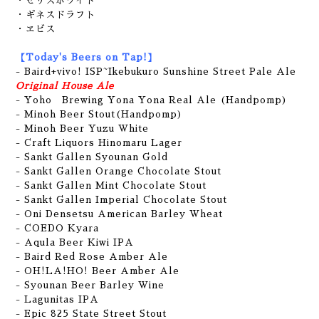
・セリスホワイト
・ギネスドラフト
・ヱビス
【Today's Beers on Tap!】
-
Baird+vivo! ISP~Ikebukuro Sunshine Street Pale Ale
Original House Ale
- Yoho Brewing Yona Yona Real Ale (Handpomp)
- Minoh Beer Stout(Handpomp)
- Minoh Beer Yuzu White
- Craft Liquors Hinomaru Lager
- Sankt Gallen Syounan Gold
- Sankt Gallen Orange Chocolate Stout
- Sankt Gallen Mint Chocolate Stout
- Sankt Gallen Imperial Chocolate Stout
- Oni Densetsu American Barley Wheat
- COEDO Kyara
- Aqula Beer Kiwi IPA
- Baird Red Rose Amber Ale
- OH!LA!HO! Beer Amber Ale
- Syounan Beer Barley Wine
- Lagunitas IPA
- Epic 825 State Street Stout