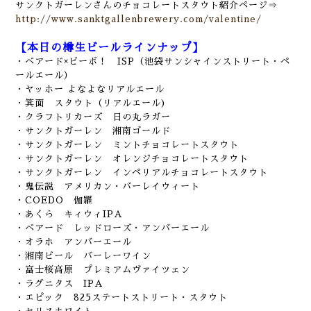
サンクトガーレンさんのチョコレートスタウト紹介ページ⇒
http://www.sanktgallenbrewery.com/valentine/
【本日の樽生ビールラインナップ】
・ベアード×ビーボ！ ISP（池袋サンシャインストリート・ペ
ールエール
）
・ヤッホー よなよなリアルエール
・箕面 スタウト（リアルエール)
・クラフトリカーズ 日の丸ラガー
・サンクトガーレン 湘南ゴールド
・サンクトガーレン ミントチョコレートスタウト
・サンクトガーレン オレンジチョコレートスタウト
・サンクトガーレン インペリアルチョコレートスタウト
・鬼伝説 アメリカン・バーレイウィート
・COEDO 伽羅
・あくら キィウィIPA
・ベアード レッドローズ・アンバーエール
・オラホ アンバーエール
・湘南ビール バーレーワイン
・富士桜高原 プレミアムヴァイツェン
・ラグニタス IPA
・エピック 825ステートストリート・スタウト