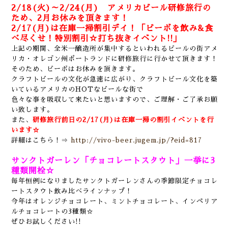
2/18(火)～2/24(月) アメリカビール研修旅行の
ため、2月お休みを頂きます！
2/17(月)は在庫一掃割引デイ！「ビーボを飲み&食
べ尽くせ！特別割引☆打ち抜きイベント!!」
上記の期間、全米一醸造所が集中するといわれるビールの街アメ
リカ・オレゴン州ポートランドに研修旅行に行かせて頂きます！
そのため、ビーボはお休みを頂きます。
クラフトビールの文化が急速に広がり、クラフトビール文化を築
いているアメリカのHOTなビールな街で
色々な事を吸収して来たいと思いますので、ご理解・ご了承お願
い致します。
また、
研修旅行前日の2/17(月)は在庫一掃の割引イベントを行
います☆
詳細はこちら！⇒
http://vivo-beer.jugem.jp/?eid=817
サンクトガーレン「チョコレートスタウト」一挙に3
種類開栓☆
毎年恒例になりましたサンクトガーレンさんの季節限定チョコレ
ートスタウト飲み比べラインナップ！
今年はオレンジチョコレート、ミントチョコレート、インペリア
ルチョコレートの3種類☆
ぜひお試しください!!