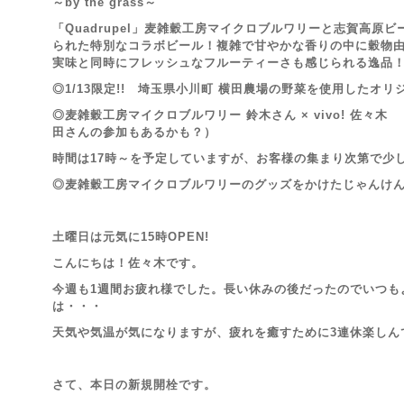
～by the grass～
「Quadrupel」麦雑穀工房マイクロブルワリーと志賀高原
られた特別なコラボビール！複雑で甘やかな香りの中に穀物
実味と同時にフレッシュなフルーティーさも感じられる逸品
◎1/13限定!! 埼玉県小川町 横田農場の野菜を使用したオ
◎麦雑穀工房マイクロブルワリー 鈴木さん × vivo! 佐々
田さんの参加もあるかも？）
時間は17時～を予定していますが、お客様の集まり次第で少
◎麦雑穀工房マイクロブルワリーのグッズをかけたじゃんけ
土曜日は元気に15時OPEN!
こんにちは！佐々木です。
今週も1週間お疲れ様でした。長い休みの後だったのでいつも
は・・・
天気や気温が気になりますが、疲れを癒すために3連休楽しん
さて、本日の新規開栓です。