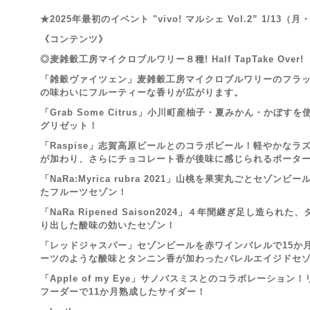
★2025年最初のイベント "vivo! マルシェ Vol.2” 1/13（月
《コンテンツ》
◎麦雑穀工房マイクロブルワリー８種!
Half TapTake 
「雑穀ヴァイツェン」麦雑穀工房マイクロブルワリーのフラッ
の味わいにフルーティーな香りが広がります。
「Grab Some Citrus」小川町産柚子・夏みかん・かぼ
グリゼット！
「Raspise」志賀高原ビールとのコラボビール！軽やかな
が加わり、さらにチョコレート香が後味に感じられるポータ
「NaRa:Myrica rubra 2021」山桃を果実丸ごとセゾ
たフルーツセゾン！
「NaRa Ripened Saison2024」４年間継ぎ足し造ら
り出した酸味の効いたセゾン！
「レッドジャスパー」セゾンビールを赤ワインバレルで15か
ーツのような酸味とタンニン香が加わったバレルエイジドセ
「Apple of my Eye」サノバスミスとのコラボレーショ
フーダーで11か月熟成したサイダー！