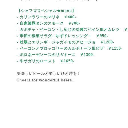
【シェフズスペシャル★menu
】
- カリフラワーのマリネ ￥400-
- 自家製豚タンのスモーク
￥700-
- カボチャ・ベーコン・しめじの冷製スペイン風オムレツ ￥
- 季節の根菜サラダ～ゆずドレッシング～
￥95
0-
- 牡蠣とエリンギ・ジャガイモのアヒージョ ￥1200-
- ベーコンとブロッコリーのカルボナーラ風ピザ
￥1150-
- ボロネーゼソースのリガトーニ
￥1300-
- 牛サガリのロースト
￥1650-
美味しいビールと楽しいひと時を！
Cheers for wonderful beers！