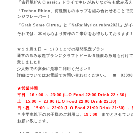
「吉祥坂IPA Classic」ドライでキレがありながらも飲み
「Techno Rhino」何種類ものホップを組み合わせること
ンジフレーバー！
「Grab Some Citrus」と
「NaRa:Myrica rubra2021
それでは、本日も心より皆様のご来店を
お待ちしております!!
★１１月１日 ～ １/３１までの期間限定プラン
通常の飲み放題プランにクラフトビール５種飲み放題も付けて￥
意しました!!
少人数での宴会に是非ご利用ください‼
詳細についてはお電話でお問い合わせください。 ☎ 033987
★営業時間
平日 16：00 ～ 23:00 (L.O Food 22:00 Drink 22：3
0）
土 15:00 ～ 23:00 (
L.O Food 22:00 Drink 22:3
0)
日・祝 15:00 ～ 22:00 (
L.O Food 21:00 Drink 21:3
0) 
＊小学生以下のお子様のご利用は、
19：00
までとさせてい
お願い致します。