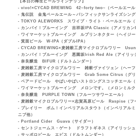
【本日の樽生ビールラインナップ】
- vivo!×CYCAD BREWING 42~forty two~
（ペールエール
- 鬼伝説 金鬼ペールエール～パシフィックサンライズシング
- TOKYO ALEWORKS スワイプ・ライト・ペールエール
（
- カンパイ！ブルーイング 吉祥坂IPA Classic
（アメリカンI
- ワイマーケットブルーイング ルプリンネクター（ヘイジー
- 箕面ビール W-IPA（ダブルIPA）
- CYCAD BREWING×麦雑穀工房マイクロブルワリー Us
- カンパイ！ブルーイング 悪園坂Irish Red Ale
（アイリッ
- 奈良醸造 BIFUR（ドルトムンダー
）
- 麦雑穀工房マイクロブルワリー 雑穀ヴァイツェン（ヘー
- 麦雑穀工房マイクロブルワリー Grab Some Citrus（グ
- ベアードビール やばいやばいストロングスコッチエール
‐ ワイマーケットブルーイング メロンです。（メロンミルク
- 奈良醸造 PURPLE TOWN（フルーツサワーエール）
- 麦雑穀マイクロブルワリー×志賀高原ビール Raspise
‐ プレイリー ボム！インペリアルスタウト
（インペリアルミ
ニブ他）
- Portland Cider Guava（サイダー）
- セントジェームス・ゲート ドラフトギネス（アイリッシ
- サッポロビール エビス（ドルトムンダー）