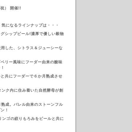
・祝） 開催!!
Over! 気になるラインナップは・・・
グシップビール!濃厚で優しい穀物
すを使用した、シトラス＆ジューシーな
ラズベリー風味にフーダー由来の酸味
ー！
ンビールと共にフーダーで６か月熟成させ
れた、タンク内に住み着いた自然酵母が創
月熟成。バレル由来のストーンフル
ゾン！
ン！リンゴの絞りもろみをビールと共に