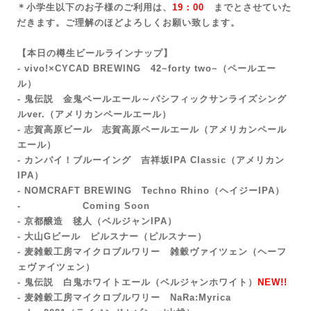
＊小学生以下のお子様のご利用は、
19：00
までとさせていた
だきます。ご理解のほどよろしくお願い致します。
【本日の樽生ビールラインナップ】
- vivo!×CYCAD BREWING 42~forty two~
（ペールエー
ル）
- 鬼伝説 金鬼ペールエール～パシフィックサンライズシング
ルver.（アメリカンペールエール）
- 志賀高原ビール 志賀高原ペールエール
（アメリカンペール
エール）
- カンパイ！ブルーイング 吉祥坂IPA Classic
（アメリカン
IPA）
- NOMCRAFT BREWING Techno Rhino（ヘイジーIPA）
- Coming Soon
- 京都醸造 毬人（ベルジャンIPA）
- 大山Gビール ピルスナー（ピルスナー
）
- 麦雑穀工房マイクロブルワリー 雑穀ヴァイツェン（ヘーフ
ェヴァイツェン）
- 鬼伝説 白鬼ホワイトエール（ベルジャンホワイト
）
NEW!!
‐ 麦雑穀工房マイクロブルワリー NaRa:Myrica