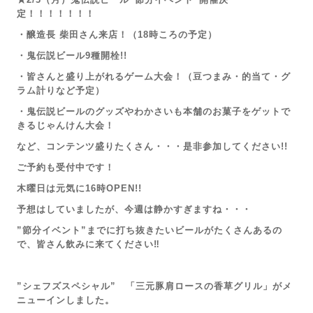
定！！！！！！！
・醸造長 柴田さん来店！（18時ころの予定）
・鬼伝説ビール9種開栓!!
・皆さんと盛り上がれるゲーム大会！（豆つまみ・的当て・グ
ラム計りなど予定）
・鬼伝説ビールのグッズやわかさいも本舗のお菓子をゲットで
きるじゃんけん大会！
など、コンテンツ盛りたくさん・・・
是非参加してください!!
ご予約も受付中です！
木曜日は元気に16時OPEN!!
予想はしていましたが、今週は静かすぎますね・・・
”節分イベント”までに打ち抜きたいビールがたくさんあるの
で、皆さん飲みに来てください‼
”シェフズスペシャル” 「三元豚肩ロースの香草グリル」がメ
ニューインしました。