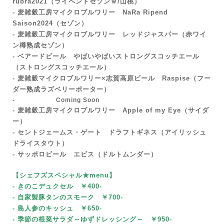
rubra2021（ライペンドセゾンｗ/山桃）
- 麦雑穀工房マイクロブルワリー NaRa Ripend
Saison2024（セゾン）
- 麦雑穀工房マイクロブルワリー レッドジャスパー（赤ワイ
ン樽熟成セゾン）
- ベアードビール やばいやばいストロングスコッチエール
（ストロングスコッチエール）
- 麦雑穀マイクロブルワリー×志賀高原ビール Raspise（フー
ダー熟成ラズベリーポーター）
- Coming Soon
- 麦雑穀工房マイクロブルワリー Apple of my Eye（サイダ
ー）
- セントジェームス・ゲート ドラフトギネス（アイリッシュ
ドライスタウト）
- サッポロビール エビス（ドルトムンダー）
【シェフズスペシャル★menu
】
- きのこデュクセル ￥400-
- 自家製豚タンのスモーク
￥700-
- 島人参のキッシュ ￥650-
- 季節の根菜サラダ～ゆずドレッシング～
￥95
0-