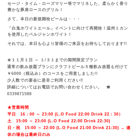
セージ・タイム・ローズマリー等でマリネした、柔らかく香り
豊かな豚肩ロースのグリル！
さて、本日の新規開栓ビールは・・・
「白鬼ホワイトエール」イベントに向けて再開栓！温州ミカン
を使用したベルジャンホワイト！
それでは、本日も心より皆様のご来店を
お待ちしております!!
★１１月１日 ～ １/３１までの期間限定プラン
通常の飲み放題プランにクラフトビール５種飲み放題も付けて
￥6000（税込み）のコースをご用意しました!!
少人数での宴会に是非ご利用ください‼
詳細についてはお電話でお問い合わせください。 ☎
0339871588
★営業時間
平日 16：00 ～ 23:00 (L.O Food 22:00 Drink 22：3
0）
土 15:00 ～ 23:00 (
L.O Food 22:00 Drink 22:3
0)
日・祝 15:00 ～ 22:00 (
L.O Food 21:00 Drink 21:3
0) → 連
休の場合は最終日のみ