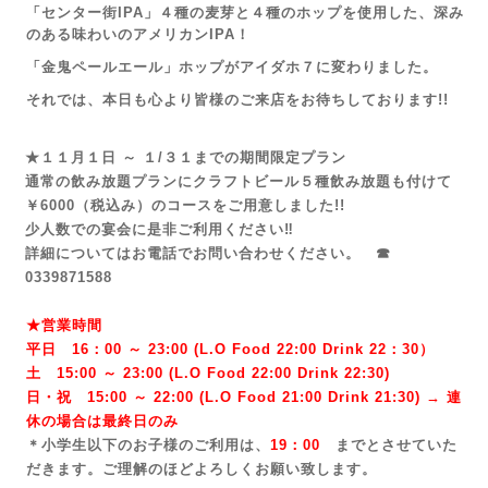
「センター街IPA」４種の麦芽と４種のホップを使用した、深み
のある味わいのアメリカンIPA！
「金鬼ペールエール」ホップがアイダホ７に変わりました。
それでは、本日も心より皆様のご来店を
お待ちしております!!
★１１月１日 ～ １/３１までの期間限定プラン
通常の飲み放題プランにクラフトビール５種飲み放題も付けて
￥6000（税込み）のコースをご用意しました!!
少人数での宴会に是非ご利用ください‼
詳細についてはお電話でお問い合わせください。 ☎
0339871588
★営業時間
平日 16：00 ～ 23:00 (L.O Food 22:00 Drink 22：3
0）
土 15:00 ～ 23:00 (
L.O Food 22:00 Drink 22:3
0)
日・祝 15:00 ～ 22:00 (
L.O Food 21:00 Drink 21:3
0) → 連
休の場合は最終日のみ
＊小学生以下のお子様のご利用は、
19：00
までとさせていた
だきます。ご理解のほどよろしくお願い致します。