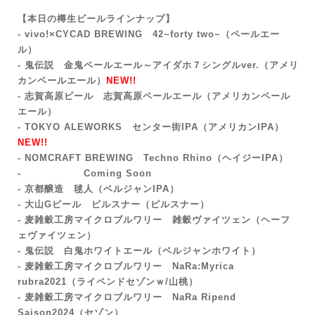
【本日の樽生ビールラインナップ】
- vivo!×CYCAD BREWING 42~forty two~
（ペールエー
ル）
- 鬼伝説 金鬼ペールエール～アイダホ７シングルver.（アメリ
カンペールエール）
NEW!!
- 志賀高原ビール 志賀高原ペールエール
（アメリカンペール
エール）
- TOKYO ALEWORKS センター街IPA
（アメリカンIPA）
NEW!!
- NOMCRAFT BREWING Techno Rhino（ヘイジーIPA）
- Coming Soon
- 京都醸造 毬人（ベルジャンIPA）
- 大山Gビール ピルスナー（ピルスナー
）
- 麦雑穀工房マイクロブルワリー 雑穀ヴァイツェン（ヘーフ
ェヴァイツェン）
- 鬼伝説 白鬼ホワイトエール（ベルジャンホワイト
）
‐ 麦雑穀工房マイクロブルワリー NaRa:Myrica
rubra2021（ライペンドセゾンｗ/山桃）
- 麦雑穀工房マイクロブルワリー NaRa Ripend
Saison2024（セゾン）