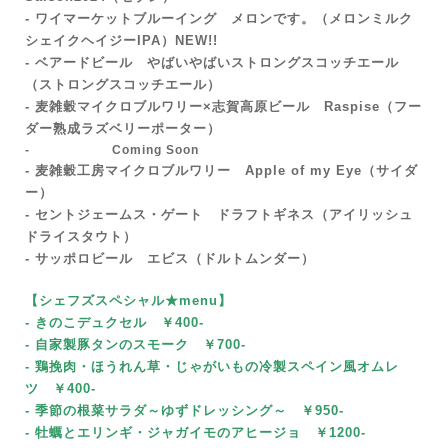
- ワイマーケットブルーイング メロンです。（メロンミルク
シェイクヘイジーIPA）NEW!!
- ベアードビール やばいやばいストロングスコッチエール
（ストロングスコッチエール）
- 麦雑穀マイクロブルワリー×志賀高原ビール Raspise（フー
ダー熟成ラズベリーポーター）
- Coming Soon
- 麦雑穀工房マイクロブルワリー Apple of my Eye（サイダ
ー）
- セントジェームス・ゲート ドラフトギネス（アイリッシュ
ドライスタウト）
- サッポロビール エビス（ドルトムンダー）
【シェフズスペシャル★menu
】
- きのこデュクセル ￥400-
- 自家製豚タンのスモーク
￥700-
- 鶏挽肉・ほうれん草・じゃがいもの冷製スペイン風オムレ
ツ ￥400-
- 季節の根菜サラダ～ゆずドレッシング～
￥95
0-
- 牡蠣とエリンギ・ジャガイモのアヒージョ ￥1200-