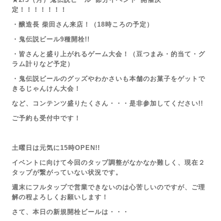
定！！！！！！！
・醸造長 柴田さん来店！（18時ころの予定）
・鬼伝説ビール9種開栓!!
・皆さんと盛り上がれるゲーム大会！（豆つまみ・的当て・グ
ラム計りなど予定）
・鬼伝説ビールのグッズやわかさいも本舗のお菓子をゲットで
きるじゃんけん大会！
など、コンテンツ盛りたくさん・・・
是非参加してください!!
ご予約も受付中です！
土曜日は元気に15時OPEN!!
イベントに向けて今回のタップ調整がなかなか難しく、現在２
タップが繋がっていない状況です。
週末にフルタップで営業できないのは心苦しいのですが、ご理
解の程よろしくお願いします！
さて、本日の新規開栓ビールは・・・