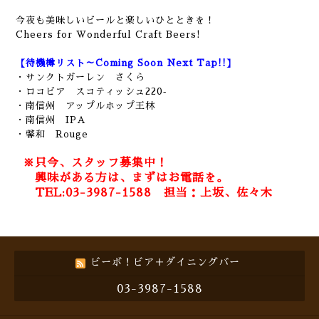
今夜も美味しいビールと楽しいひとときを！
Cheers for Wonderful Craft Beers!
【待機樽リスト～Coming Soon Next Tap!!】
・サンクトガーレン さくら
・ロコビア スコティッシュ220‐
・南信州 アップルホップ王林
・南信州 IPA
・馨和 Rouge
※只今、スタッフ募集中！
興味がある方は、まずはお電話を。
TEL:03-3987-1588 担当：上坂、佐々木
ビーボ！ビア＋ダイニングバー
03-3987-1588