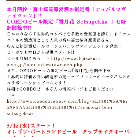
本日開栓！富士桜高原麦酒の新定番「シュバルツヴ
ァイツェン」!!
COEDOビール限定「雪月花-Setsugekka-
」も好
評開栓中!!
日本のみならず世界的コンペでも多数の受賞歴を誇り、ドイツス
タイルの醸造所として人気の高い富士桜高原麦酒さん。
なんと新定番ビールの「シュバルツヴァイツェン」を発表！
ビーボでも本日から提供スタート!!
ビール詳細こちら ⇒
http://www.fujizakura-
beer.jp/beer_schwarzweizen.php
また、OEDOビールの限定ビール｢雪月花｣も開栓中☆
世界的に評価の高い醸造所の元ヘッドブルワーのルークさんとの
コラボレーションビールです！
詳細はCOEDOビールさんの情報ページをご覧ください
⇒
http://www.coedobrewery.com/blog/%E3%81%8A%E7
%9F%A5%E3%82%89%E3%81%9B/seasonal-beer-
setsugekka/
3/12(水)スタート！
オレゴン･ポートランドビール タップテイクオーバ