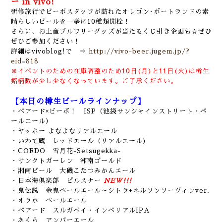
ー in vivo!
研修旅行でビーボスタッフが訪れたオレゴン･ポートランドの素
晴らしいビールを一挙に10種類開栓！
さらに、お土産ブルワリーグッズが当たるくじ引き企画も☆
ぜひ
ぜひご参加ください！
詳細はvivoblog!で ⇒
http://vivo-beer.jugem.jp/?
eid=818
※イベントのための在庫調整のため10日(月)と11日(火)は樽生
銘柄数が少し少なくなっています。ご了承ください。
【本日の樽生ビールラインナップ】
・ベアード×ビーボ！ ISP（池袋サンシャインストリート・ペ
ールエール
）
・ヤッホー よなよなリアルエール
・いわて蔵 レッドエール（リアルエール)
・COEDO 雪月花-Setsugekka-
・サンクトガーレン 湘南ゴールド
・湘南ビール 大磯こたつみかんエール
・日本海倶楽部 ピルスナー
NEW!!!
・鬼伝説 金鬼ペールエール～シトラ+ネルソンソーヴィンver.
・オラホ ペールエール
・ベアード スルガベイ・インペリアルIPA
・あくら アンバーエール