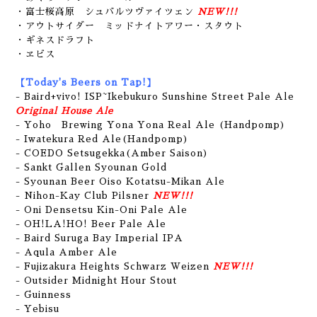
・富士桜高原 シュバルツヴァイツェン
NEW!!!
・アウトサイダー ミッドナイトアワー・スタウト
・ギネスドラフト
・ヱビス
【Today's Beers on Tap!】
-
Baird+vivo! ISP~Ikebukuro Sunshine Street Pale Ale
Original House Ale
- Yoho Brewing Yona Yona Real Ale (Handpomp)
- Iwatekura Red Ale(Handpomp)
- COEDO Setsugekka(Amber Saison)
- Sankt Gallen Syounan Gold
- Syounan Beer Oiso Kotatsu-Mikan Ale
- Nihon-Kay Club Pilsner
NEW!!!
- Oni Densetsu Kin-Oni Pale Ale
- OH!LA!HO! Beer Pale Ale
- Baird Suruga Bay Imperial IPA
- Aqula Amber Ale
- Fujizakura Heights Schwarz Weizen
NEW!!!
-
Outsider Midnight Hour Stout
- Guinness
- Yebisu