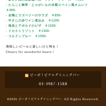
- たらこと舞茸・じゃがいもの冷製スペイン風オムレツ
￥400-
- 合鴨とラズベリーのサラダ
￥85
0-
- 牛すじの赤ワイン煮込み ￥1100-
- 海老とアボカドのピザ
￥1200-
- イカスミリゾット
￥1300-
- コルドンブルー
￥1500-
美味しいビールと楽しいひと時を！
Cheers for wonderful beers！
ビーボ！ビア＋ダイニングバー
03-3987-1588
©2026
ビーボ！ビア＋ダイニングバー
. All Rights Reserved.