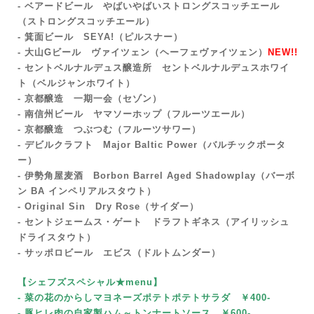
- ベアードビール やばいやばいストロングスコッチエール
（ストロングスコッチエール）
- 箕面ビール SEYA!（ピルスナー
）
- 大山Gビール ヴァイツェン（ヘーフェヴァイツェン）
NEW!!
- セントベルナルデュス醸造所 セントベルナルデュスホワイ
ト（ベルジャンホワイト）
- 京都醸造 一期一会（セゾン）
- 南信州ビール ヤマソーホップ（フルーツエール）
- 京都醸造 つぶつむ（フルーツサワー）
- デビルクラフト Major Baltic Power（バルチックポータ
ー）
- 伊勢角屋麦酒 Borbon Barrel Aged Shadowplay（バーボ
ン BA インペリアルスタウト）
- Original Sin Dry Rose（サイダー）
- セントジェームス・ゲート ドラフトギネス（アイリッシュ
ドライスタウト）
- サッポロビール エビス（ドルトムンダー）
【シェフズスペシャル★menu
】
- 菜の花のからしマヨネーズポテトポテトサラダ ￥400-
- 豚ヒレ肉の自家製ハム～トンナートソース
￥600-