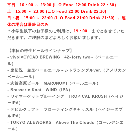
平日 16：00 ～ 23:00 (L.O Food 22:00 Drink 22：3
0）
土 15:00 ～ 23:00 (
L.O Food 22:00 Drink 22:3
0)
日・祝 15:00 ～ 22:00 (
L.O Food 21:00 Drink 21:3
0) → 連
休の場合は最終日のみ
＊小学生以下のお子様のご利用は、
19：00
までとさせていた
だきます。ご理解のほどよろしくお願い致します。
【本日の樽生ビールラインナップ】
- vivo!×CYCAD BREWING 42~forty two~
（ペールエー
ル）
- 鬼伝説 金鬼ペールエール～シトラシングルver.（アメリカン
ペールエール）
- 志賀高原ビール MARUNOMI（ペールエール）
- Brasserie Knot WIND（IPA）
- ワイマーケットブルーイング TROPICAL KRUSH（ヘイジ
ーIPA）
- デビルクラフト フローティングキャッスル（ヘイジーダブ
ルIPA）
- TOKYO ALEWORKS Above The Clouds（ゴールデンエ
ール）