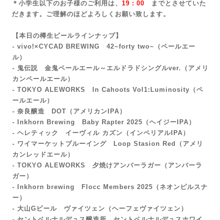
＊小学生以下のお子様のご利用は、
19：00
までとさせていた
だきます。ご理解のほどよろしくお願い致します。
【本日の樽生ビールラインナップ】
- vivo!×CYCAD BREWING 42~forty two~
（ペールエー
ル）
- 鬼伝説 金鬼ペールエール～エルドラドシングルver.（アメリ
カンペールエール）
- TOKYO ALEWORKS In Cahoots Vol1:Luminosity（ペ
ールエール）
- 奈良醸造 DOT（アメリカンIPA）
- Inkhorn Brewing Baby Rapter 2025
（ヘイジーIPA）
- ヘレティック イーヴィル カズン（インペリアルIPA）
- ワイマーケットブルーイング Loop Stasion Red（アメリ
カンレッドエール）
- TOKYO ALEWORKS 夕焼けアンバーラガー（アンバーラ
ガー）
- Inkhorn brewing Flocc Members 2025（ネオンピルスナ
ー
）
- 大山Gビール ヴァイツェン（ヘーフェヴァイツェン）
- セントベルナルデュス醸造所 セントベルナルデュスホワイ