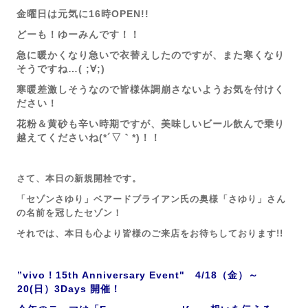
金曜日は元気に16時OPEN!!
どーも！ゆーみんです！！
急に暖かくなり急いで衣替えしたのですが、また寒くなり
そうですね…( ;∀;)
寒暖差激しそうなので皆様体調崩さないようお気を付けく
ださい！
花粉＆黄砂も辛い時期ですが、美味しいビール飲んで乗り
越えてくださいね(*´▽｀*)！！
さて、本日の新規開栓です。
「セゾンさゆり」ベアードブライアン氏の奥様「さゆり」さん
の名前を冠したセゾン
！
それでは、本日も心より皆様のご来店を
お待ちしております!!
”vivo！15th Anniversary Event" 4/18（金）～
20(日）3Days 開催！