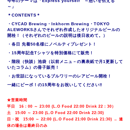
今年のテーマは「Express yourself ～想いを伝える
～」
＊CONTENTS＊
・CYCAD Brewing・Inkhorm Brewing・TOKYO
ALEWORKSさんでそれぞれ作成したオリジナルビールの
開栓！（それぞれのビールの説明は後日改めて。）
・各日 先着50名様にノベルティプレゼント！
・15周年記念Tシャツを特別価格にて販売！
・階段（快談）池袋（以前メニュ－の裏表紙で月1更新して
いたコラム）の冊子販売！
・お世話になっているブルワリーのレアビール開栓！
一緒にビーボ！の15周年をお祝いしてください‼
★営業時間
平日 16：00 ～ 23:00 (L.O Food 22:00 Drink 22：3
0）
土 15:00 ～ 23:00 (
L.O Food 22:00 Drink 22:3
0)
日・祝 15:00 ～ 22:00 (
L.O Food 21:00 Drink 21:3
0) → 連
休の場合は最終日のみ