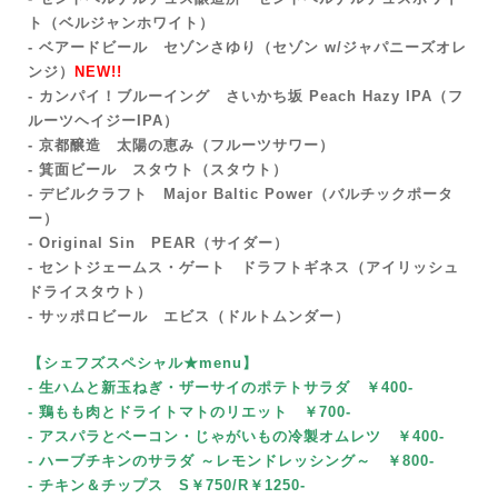
ト（ベルジャンホワイト）
- ベアードビール セゾンさゆり（セゾン w/ジャパニーズオレ
ンジ）
NEW!!
- カンパイ！ブルーイング さいかち坂 Peach Hazy IPA（フ
ルーツヘイジーIPA）
- 京都醸造 太陽の恵み（フルーツサワー）
- 箕面ビール スタウト（スタウト）
- デビルクラフト Major Baltic Power（バルチックポータ
ー）
- Original Sin PEAR（サイダー）
- セントジェームス・ゲート ドラフトギネス（アイリッシュ
ドライスタウト）
- サッポロビール エビス（ドルトムンダー）
【シェフズスペシャル★menu
】
- 生ハムと新玉ねぎ・ザーサイのポテトサラダ ￥400-
- 鶏もも肉とドライトマトのリエット
￥700-
- アスパラとベーコン・じゃがいもの冷製オムレツ ￥400-
- ハーブチキンのサラダ ～レモンドレッシング～
￥80
0-
- チキン＆チップス S￥750/R￥1250-