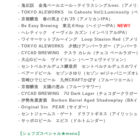
- 鬼伝説 金鬼ペールエール～テイラスシングルver.（アメ
- TOKYO ALEWORKS In Cahoots Vol1:Luminosi
- 京都醸造 春の気まぐれ’25（アメリカンIPA）
- Be Easy Brewing 東北６Hop
（ヘイジーIPA）
NEW!!
- ヘレティック イーヴィル カズン（インペリアルIPA）
- ワイマーケットブルーイング Loop Stasion Red（
- TOKYO ALEWORKS 夕焼けアンバーラガー（アンバー
- CYCAD BREWING テスラ カレル（チェコ ペールラガー
- 大山Gビール ヴァイツェン（ヘーフェヴァイツェン）
- セントベルナルデュス醸造所 セントベルナルデュスホワ
- ベアードビール セゾンさゆり（セゾン w/ジャパニーズオ
- 宮崎ひでじビール 九州CRAFTかぼす（フルーツエール）
- 京都醸造 太陽の恵み（フルーツサワー）
- CYCAD BREWING 7U Dark Lager（チェコダークラガ
- 伊勢角屋麦酒 Borbon Barrel Aged Shadowplay
- Original Sin PEAR（サイダー）
- セントジェームス・ゲート ドラフトギネス（アイリッシ
- サッポロビール エビス（ドルトムンダー）
【シェフズスペシャル★menu
】