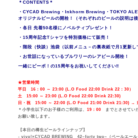
＊CONTENTS＊
・CYCAD Brewing・Inkhorm Brewing・TOKY
オリジナルビールの開栓！（それぞれのビールの説明は
・各日 先着50名様にノベルティプレゼント！
・15周年記念Tシャツを特別価格にて販売！
・階段（快談）池袋（以前メニュ－の裏表紙で月1更新し
・お世話になっているブルワリーのレアビール開栓！
一緒にビーボ！の15周年をお祝いしてください‼
★営業時間
平日 16：00 ～ 23:00 (L.O Food 22:00 Drink 22：3
0）
土 15:00 ～ 23:00 (
L.O Food 22:00 Drink 22:3
0)
日・祝 15:00 ～ 22:00 (
L.O Food 21:00 Drink 21:3
0) 
＊小学生以下のお子様のご利用は、
19：00
までとさせてい
お願い致します。
【本日の樽生ビールラインナップ】
- vivo!×CYCAD BREWING 42~forty two~
（ペールエール