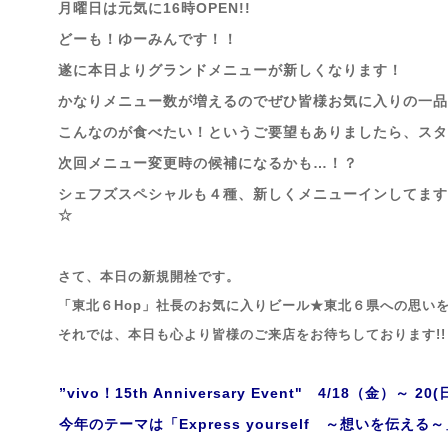
月曜日は元気に16時OPEN!!
どーも！ゆーみんです！！
遂に本日よりグランドメニューが新しくなります！
かなりメニュー数が増えるのでぜひ皆様お気に入りの一品
こんなのが食べたい！というご要望もありましたら、スタ
次回メニュー変更時の候補になるかも…！？
シェフズスペシャルも４種、新しくメニューインしてますので
☆
さて、本日の新規開栓です。
「東北６Hop」社長のお気に入りビール★東北６県への思いを
それでは、本日も心より皆様のご来店を
お待ちしております!!
”vivo！15th Anniversary Event" 4/18（金）～ 2
今年のテーマは「Express yourself ～想いを伝える