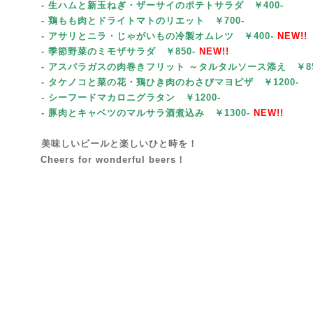
- 生ハムと新玉ねぎ・ザーサイのポテトサラダ ￥400-
- 鶏もも肉とドライトマトのリエット
￥700-
- アサリとニラ・じゃがいもの冷製オムレツ ￥400-
NEW!!
- 季節野菜のミモザサラダ
￥85
0-
NEW!!
- アスパラガスの肉巻きフリット ～タルタルソース添え ￥85
- タケノコと菜の花・鶏ひき肉のわさびマヨピザ
￥1200-
- シーフードマカロニグラタン
￥1200-
- 豚肉とキャベツのマルサラ酒煮込み
￥1300-
NEW!!
美味しいビールと楽しいひと時を！
Cheers for wonderful beers！