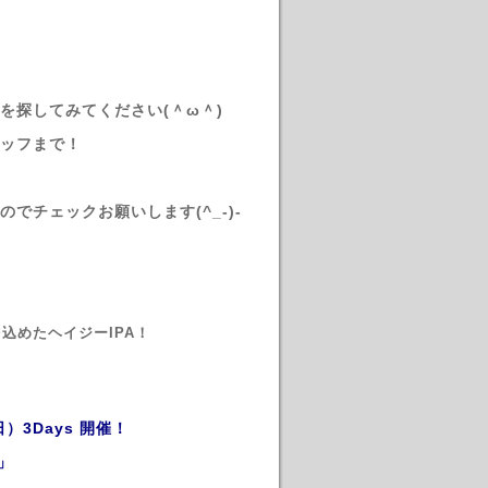
を探してみてください(＾ω＾)
ッフまで！
チェックお願いします(^_-)-
込めたヘイジーIPA！
0(日）3Days 開催！
～」