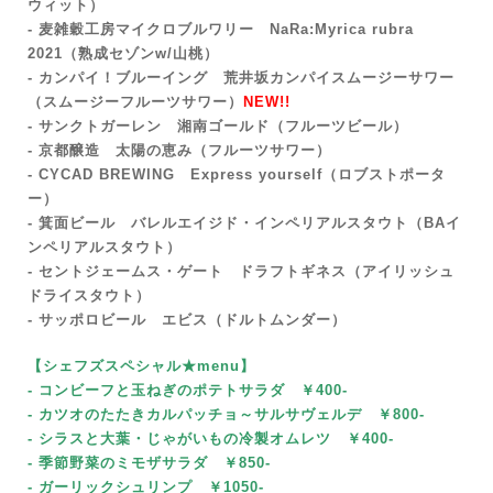
ウィット）
- 麦雑穀工房マイクロブルワリー NaRa:Myrica rubra
2021
（熟成セゾンw/山桃）
- カンパイ！ブルーイング 荒井坂カンパイスムージーサワー
（スムージーフルーツサワー）
NEW!!
- サンクトガーレン 湘南ゴールド（フルーツビール）
- 京都醸造 太陽の恵み（フルーツサワー）
- CYCAD BREWING Express yourself（ロブストポータ
ー）
- 箕面ビール バレルエイジド・インペリアルスタウト（BAイ
ンペリアルスタウト）
- セントジェームス・ゲート ドラフトギネス（アイリッシュ
ドライスタウト）
- サッポロビール エビス（ドルトムンダー）
【シェフズスペシャル★menu
】
- コンビーフと玉ねぎのポテトサラダ ￥400-
- カツオのたたきカルパッチョ～サルサヴェルデ
￥800-
- シラスと大葉・じゃがいもの冷製オムレツ ￥400-
- 季節野菜のミモザサラダ
￥85
0-
- ガーリックシュリンプ ￥1050-