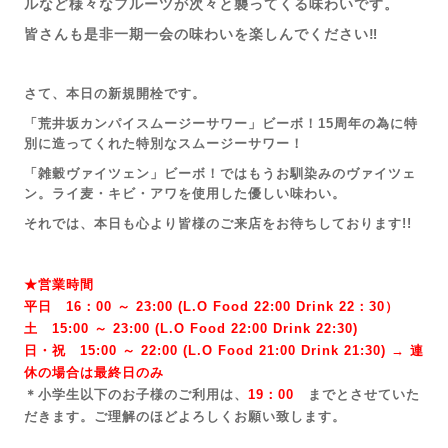
ルなど様々なフルーツが次々と襲ってくる味わいです。
皆さんも是非一期一会の味わいを楽しんでください‼
さて、本日の新規開栓です。
「荒井坂カンパイスムージーサワー」ビーボ！15周年の為に特
別に造ってくれた特別なスムージーサワー！
「雑穀ヴァイツェン」ビーボ！ではもうお馴染みのヴァイツェ
ン。ライ麦・キビ・アワを使用した優しい味わい。
それでは、本日も心より皆様のご来店を
お待ちしております!!
★営業時間
平日 16：00 ～ 23:00 (L.O Food 22:00 Drink 22：3
0）
土 15:00 ～ 23:00 (
L.O Food 22:00 Drink 22:3
0)
日・祝 15:00 ～ 22:00 (
L.O Food 21:00 Drink 21:3
0) → 連
休の場合は最終日のみ
＊小学生以下のお子様のご利用は、
19：00
までとさせていた
だきます。ご理解のほどよろしくお願い致します。