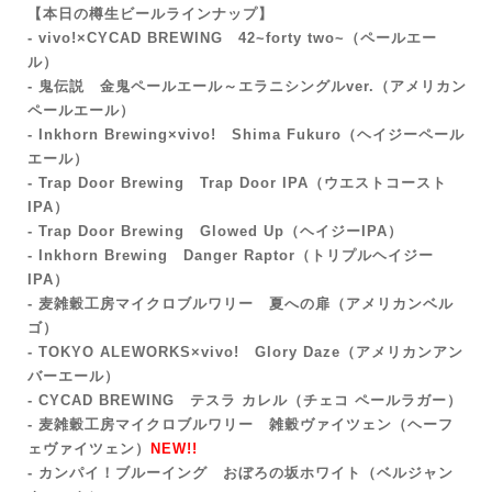
【本日の樽生ビールラインナップ】
- vivo!×CYCAD BREWING 42~forty two~
（ペールエー
ル）
- 鬼伝説 金鬼ペールエール～エラニシングルver.（アメリカン
ペールエール）
- Inkhorn Brewing×vivo! Shima Fukuro（ヘイジーペール
エール）
- Trap Door Brewing Trap Door IPA（ウエストコースト
IPA）
- Trap Door Brewing Glowed Up
（ヘイジーIPA）
- Inkhorn Brewing Danger Raptor（トリプルヘイジー
IPA）
- 麦雑穀工房マイクロブルワリー 夏への扉（アメリカンベル
ゴ）
- TOKYO ALEWORKS×vivo! Glory Daze（アメリカンアン
バーエール）
- CYCAD BREWING テスラ カレル（チェコ ペールラガー
）
- 麦雑穀工房マイクロブルワリー 雑穀ヴァイツェン（ヘーフ
ェヴァイツェン）
NEW!!
- カンパイ！ブルーイング おぼろの坂ホワイト（ベルジャン