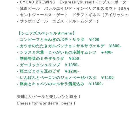
- CYCAD BREWING Express yourself（ロブストポータ
- 箕面ビール バレルエイジド・インペリアルスタウト（BA
- セントジェームス・ゲート ドラフトギネス（アイリッシ
- サッポロビール エビス（ドルトムンダー）
【シェフズスペシャル★menu
】
- コンビーフと玉ねぎのポテトサラダ ￥400-
- カツオのたたきカルパッチョ～サルサヴェルデ
￥800-
- シラスと大葉・じゃがいもの冷製オムレツ ￥400-
- 季節野菜のミモザサラダ
￥85
0-
- ガーリックシュリンプ ￥1050-
- 桜エビとそら豆のピザ
￥1200-
- いんげんとベーコンのジェノベーゼパスタ
￥1100-
- 豚肉とキャベツのマルサラ酒煮込み
￥1300-
美味しいビールと楽しいひと時を！
Cheers for wonderful beers！