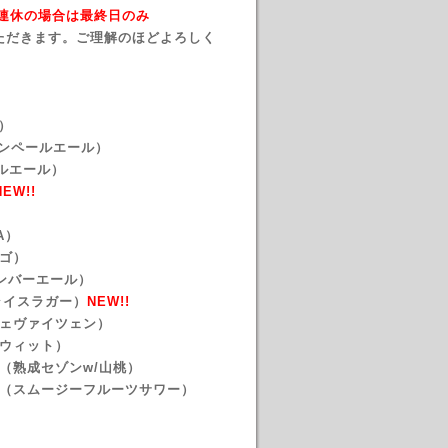
→ 連休の場合は最終日のみ
ただきます。ご理解のほどよろしく
）
カンペールエール）
ペールエール）
NEW!!
PA）
ルゴ）
ンアンバーエール）
 （ライスラガー
）
NEW!!
フェヴァイツェン）
ンウィット）
（熟成セゾンw/山桃）
ー（スムージーフルーツサワー）