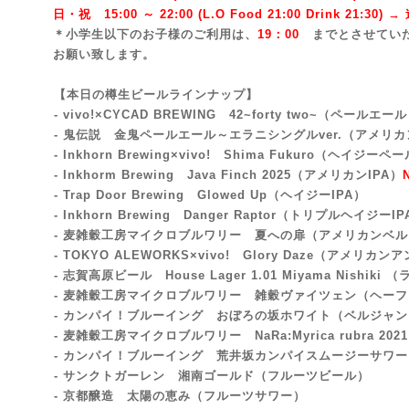
日・祝 15:00 ～ 22:00 (
L.O Food 21:00 Drink 21:3
0) 
＊小学生以下のお子様のご利用は、
19：00
までとさせてい
お願い致します。
【本日の樽生ビールラインナップ】
- vivo!×CYCAD BREWING 42~forty two~
（ペールエール
- 鬼伝説 金鬼ペールエール～エラニシングルver.（アメリ
- Inkhorn Brewing×vivo! Shima Fukuro（ヘイジー
- Inkhorm Brewing Java Finch 2025（アメリカンIPA）
- Trap Door Brewing Glowed Up
（ヘイジーIPA）
- Inkhorn Brewing Danger Raptor（トリプルヘイジーI
- 麦雑穀工房マイクロブルワリー 夏への扉（アメリカンベ
- TOKYO ALEWORKS×vivo! Glory Daze（アメリカ
- 志賀高原ビール House Lager 1.01 Miyama Nishiki
- 麦雑穀工房マイクロブルワリー 雑穀ヴァイツェン（ヘー
- カンパイ！ブルーイング おぼろの坂ホワイト（ベルジャ
- 麦雑穀工房マイクロブルワリー NaRa:Myrica rubra 2021
- カンパイ！ブルーイング 荒井坂カンパイスムージーサワ
- サンクトガーレン 湘南ゴールド（フルーツビール）
- 京都醸造 太陽の恵み（フルーツサワー）