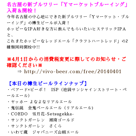
名古屋の新ブルワリー「Yマーケットブルーイング」
入荷＆開栓！
今年名古屋の中心地にできた新ブルワリー「Yマーケット・ブル
ーイング」の樽生ビールが入荷！
ホッピーなIPA好きな方に飲んでもらいたいヒステリックIPA
と、
これまたホッピーなレッドエール「クラフトハートレッド」の2
種類同時開栓中!!
※4月1日からの消費税変更に際してのお知らせ・ご
確認ください※
⇒
http://vivo-beer.com/free/20140401
【本日の樽生ビールラインナップ】
・ベアード×ビーボ！ ISP（池袋サンシャインストリート・ペ
ールエール
）
・ヤッホー よなよなリアルエール
・鬼伝説 金鬼ペールエール（リアルエール)
・COEDO 雪月花-Setsugekka-
・サンクトガーレン 湘南ゴールド
・サンクトガーレン さくら
・いわて蔵 ジャパニーズ山椒エール