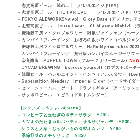
- 志賀高原ビール 其の二十（バレルエイジドIPA）
- 志賀高原ビール THE FAR EAST （バレルエイジドトリ
- TOKYO ALEWORKS×vivo! Glory Daze（アメリカ
- 志賀高原ビール House Lager 1.01 Miyama Nishiki
- 麦雑穀工房マイクロブルワリー 雑穀ヴァイツェン（ヘー
- カンパイ！ブルーイング おぼろの坂ホワイト（ベルジャ
- 麦雑穀工房マイクロブルワリー NaRa:Myrica rubra 2021
- カンパイ！ブルーイング 荒井坂カンパイスムージーサワ
- 奈良醸造 PURPLE TOWN（フルーツサワーエール）
NEW
- CYCAD BREWING Express yourself（ロブストポータ
- 箕面ビール バレルエイジド・インペリアルスタウト（BA
- Superstition Meadery Imperial Cider（ハードサイダ
- セントジェームス・ゲート ドラフトギネス（アイリッシ
- サッポロビール エビス（ドルトムンダー）
【シェフズスペシャル★menu
】
- コンビーフと玉ねぎのポテトサラダ ￥400-
- カツオのたたきカルパッチョ～サルサヴェルデ
￥800-
- シラスと大葉・じゃがいもの冷製オムレツ ￥400-
- 季節野菜のミモザサラダ
￥85
0-