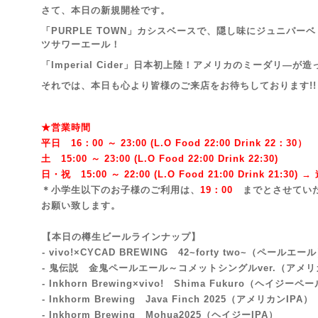
さて、本日の新規開栓です。
「PURPLE TOWN」カシスベースで、隠し味にジュニパー
ツサワーエール！
「Imperial Cider」日本初上陸！アメリカのミーダリ―
それでは、本日も心より皆様のご来店を
お待ちしております!!
★営業時間
平日 16：00 ～ 23:00 (L.O Food 22:00 Drink 22：3
0）
土 15:00 ～ 23:00 (
L.O Food 22:00 Drink 22:3
0)
日・祝 15:00 ～ 22:00 (
L.O Food 21:00 Drink 21:3
0) 
＊小学生以下のお子様のご利用は、
19：00
までとさせてい
お願い致します。
【本日の樽生ビールラインナップ】
- vivo!×CYCAD BREWING 42~forty two~
（ペールエール
- 鬼伝説 金鬼ペールエール～コメットシングルver.（アメ
- Inkhorn Brewing×vivo! Shima Fukuro（ヘイジー
- Inkhorm Brewing Java Finch 2025（アメリカンIPA）
- Inkhorm Brewing Mohua2025
（ヘイジーIPA）