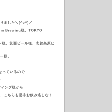
ました＼(^o^)／
 Brewing様、TOKYO
ン様、箕面ビール様、志賀高原ビ
ー様、
になっているので
♪
ーディング様から
、こちらも是非お飲み逃しなく