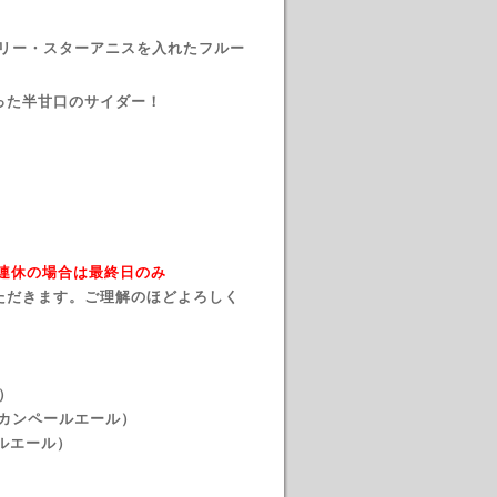
ベリー・スターアニスを入れたフルー
が造った半甘口のサイダー！
→ 連休の場合は最終日のみ
ただきます。ご理解のほどよろしく
）
リカンペールエール）
ペールエール）