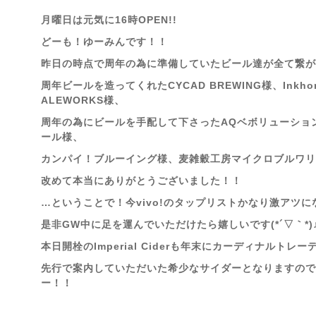
月曜日は元気に16時OPEN!!
どーも！ゆーみんです！！
昨日の時点で周年の為に準備していたビール達が全て繋がり
周年ビールを造ってくれたCYCAD BREWING様、Inkhorm
ALEWORKS様、
周年の為にビールを手配して下さったAQベボリューショ
ール様、
カンパイ！ブルーイング様、麦雑穀工房マイクロブルワリ
改めて本当にありがとうございました！！
…ということで！今vivo!のタップリストかなり激アツ
是非GW中に足を運んでいただけたら嬉しいです(*´▽｀*)
本日開栓のImperial Ciderも年末にカーディナルトレ
先行で案内していただいた希少なサイダーとなりますので
ー！！