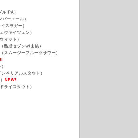
プルIPA）
ンアンバーエール）
 （ライスラガー
）
フェヴァイツェン）
ンウィット）
（熟成セゾンw/山桃）
ー（スムージーフルーツサワー）
!!
ー）
インペリアルスタウト）
ー）
NEW!!
ュドライスタウト）