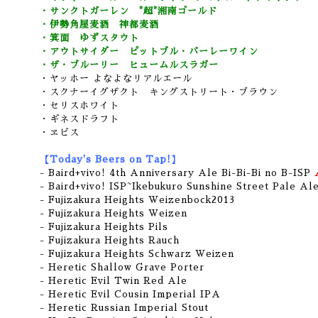
・サンクトガーレン "超"湘南ゴールド
・伊勢角屋麦酒 神都麦酒
・箕面 ゆずスタウト
・アウトサイダー ピットブル・バーレーワイン
・ザ・ブルーリー ヒュームルスラガー
・ヤッホー よなよなリアルエール
・スクナーイグザクト キングストリート・ブラウン
・セリスホワイト
・ギネスドラフト
・ヱビス
【Today's Beers on Tap!】
- Baird+vivo! 4th Anniversary Ale Bi-Bi-Bi no B-ISP
-
Baird+vivo! ISP~Ikebukuro Sunshine Street Pale Al
-
Fujizakura Heights Weizenbock2013
-
Fujizakura Heights Weizen
- Fujizakura Heights Pils
- Fujizakura Heights Rauch
-
Fujizakura Heights Schwarz Weizen
- Heretic Shallow Grave Porter
- Heretic Evil Twin Red Ale
- Heretic Evil Cousin Imperial IPA
- Heretic Russian Imperial Stout