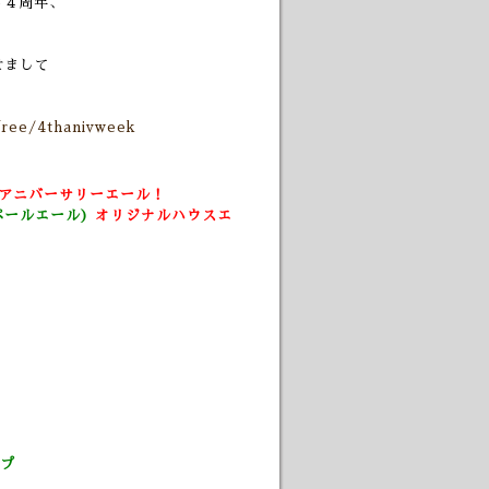
ら４周年、
せまして
free/4thanivweek
アニバーサリーエール！
ペールエール)
オリジナルハウスエ
プ