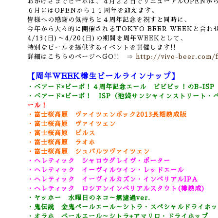
おかげさまでビーボは、４月２２日でリニューアルOPENか
６月にはOPENから１１周年を迎えます。
皆様への感謝の気持ちと４周年記念を祝すと同時に、
今年から大々的に開催されるTOKYO BEER WEEKと合わ
4/13(日)～4/20(日)の期間を周年WEEKとして、
特別なビールを提供するイベントを開催します!!
詳細はこちらのページへGO!! ⇒
http://vivo-beer.com/
【周年WEEK樽生ビールラインナップ】
・ベアード×ビーボ！４周年記念エール ビビビッ！のB-ISP
・ベアード×ビーボ！ ISP（池袋サンシャインストリート・
ール！
・富士桜高原 ヴァイツェンボック2013長期熟成版
・富士桜高原 ヴァイツェン
・富士桜高原 ピルス
・富士桜高原 ラオホ
・富士桜高原 シュバルツヴァイツェン
・ヘレティック シャロウグレイヴ・ポーター
・ヘレティック イーヴィルツイン・レッドエール
・ヘレティック イーヴィルカズン・インペリアルIPA
・ヘレティック ロシアンインペリアルスタウト(樽熟成)
・ヤッホー 水曜日のネコ～無濾過ver.
・鬼伝説 金鬼ペールエール～シトラ・スペシャルドライホッ
・オラホ ペールエール～シトラ+アマリロ・ドライホップ