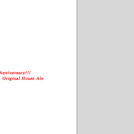
Anniversary!!!
e
Original House Ale