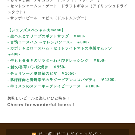
- もりやま園 テキカカシードル ライチ（サイダー）
- セントジェームス・ゲート ドラフトギネス（アイリッシュドライ
スタウト）
- サッポロビール エビス（ドルトムンダー）
【シェフズスペシャル★menu
】
- 生ハムとオリーブのポテトサラダ ￥400-
- 合鴨ロースハム ～オレンジソース~
￥800-
- カボチャとロースハム・セミドライトマトの冷製オムレツ
￥400-
￥85
0-
- 牛ももタタキのサラダ～わさびドレッシング
- 鯵の香草パン粉焼き ￥950-
- チョリソーと夏野菜のピザ
￥1050-
￥1200-
- 豚ほほ肉と青唐辛子のラグービアンコスパゲティ
- 牛ミスジのステーキ～グレイビーソース
￥1800-
美味しいビールと楽しいひと時を！
Cheers for wonderful beers！
ビーボ！ビア＋ダイニングバー