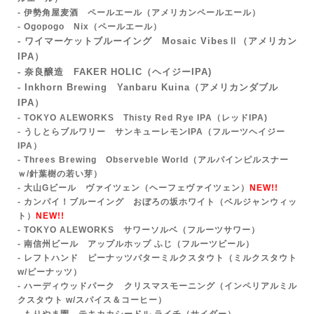
- 伊勢角屋麦酒 ペールエール（アメリカンペールエール）
- Ogopogo Nix（ペールエール）
- ワイマーケットブルーイング Mosaic VibesⅡ
（アメリカン
IPA）
- 奈良醸造 FAKER HOLIC（ヘイジーIPA)
- Inkhorn Brewing Yanbaru Kuina
（アメリカンダブル
IPA）
- TOKYO ALEWORKS Thisty Red Rye IPA（レッドIPA)
- うしとらブルワリー サンキューレモンIPA
（フルーツヘイジー
IPA）
- Threes Brewing Observeble World（アルパインピルスナー
ｗ/針葉樹の若い芽）
- 大山Gビール ヴァイツェン（ヘーフェヴァイツェン）
NEW!!
- カンパイ！ブルーイング おぼろの坂ホワイト（ベルジャンウィッ
ト）
NEW!!
- TOKYO ALEWORKS サワーソルベ（フルーツサワー）
- 南信州ビール アップルホップ ふじ（フルーツビール）
- レフトハンド ピーナッツバターミルクスタウト（ミルクスタウト
w/ピーナッツ）
- ハーディウッドパーク クリスマスモーニング（インペリアルミル
クスタウト w/スパイス＆コーヒー）