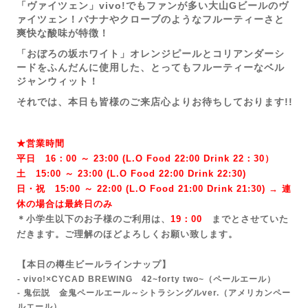
「ヴァイツェン」vivo!でもファンが多い大山Gビールのヴ
ァイツェン！バナナやクローブのようなフルーティーさと
爽快な酸味が特徴！
「おぼろの坂ホワイト」オレンジピールとコリアンダーシ
ードをふんだんに使用した、とってもフルーティーなベル
ジャンウィット！
それでは、本日も皆様のご来店心よりお待ちしております!!
★営業時間
平日 16：00 ～ 23:00 (L.O Food 22:00 Drink 22：3
0）
土 15:00 ～ 23:00 (
L.O Food 22:00 Drink 22:3
0)
日・祝 15:00 ～ 22:00 (
L.O Food 21:00 Drink 21:3
0) → 連
休の場合は最終日のみ
＊小学生以下のお子様のご利用は、
19：00
までとさせていた
だきます。ご理解のほどよろしくお願い致します。
【本日の樽生ビールラインナップ】
- vivo!×CYCAD BREWING 42~forty two~
（ペールエール）
- 鬼伝説 金鬼ペールエール～シトラシングルver.（アメリカンペー
ルエール）