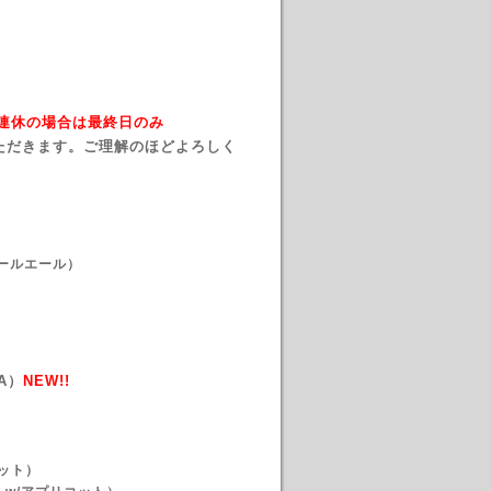
→ 連休の場合は最終日のみ
ただきます。ご理解のほどよろしく
ペールエール）
）
A）
NEW!!
ット）