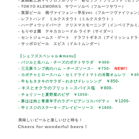
- 麦雑穀工房マイクロブルワリー 彩セゾン アプリコット（セゾン
- TOKYO ALEWORKS サワーソルベ（フルーツサワー）
- 箕面ビール 桃ヴァイツェン～早生ver.（フルーツヴァイツェン
- レフトハンド ミルクスタウト（ミルクスタウト ）
- ハーディウッドパーク クリスマスモーニング（インペリアルミ
- もりやま園 テキカカシードル ライチ（サイダー）
- セントジェームス・ゲート ドラフトギネス（アイリッシュドラ
- サッポロビール エビス（ドルトムンダー）
【シェフズスペシャル★menu
】
- バジルと生ハム・チーズ
のポテトサラダ ￥400-
- 三元豚ランプ肉のハム ～チーズソース~
￥750-
NEW!!
- カボチャとロースハム・セミドライトマトの冷製オムレツ ￥4
￥85
0-
- 牛ももタタキのサラダ～わさびドレッシング
- キスとオクラのフリット～スパイス塩 ￥800-
- チョリソーと夏野菜のピザ
￥1050-
￥1200-
- 豚ほほ肉と青唐辛子のラグービアンコスパゲティ
- 牛ミスジのステーキ～グレイビーソース
￥1800-
美味しいビールと楽しいひと時を！
Cheers for wonderful beers！