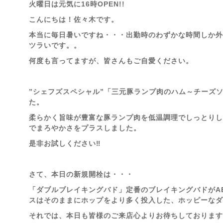
火曜日は元気に16時OPEN!!
こんにちは！佐々木です。
本当に毎日暑いですね・・・出勤時のわずかな時間しか外
ツラいです。。
何度も言ってますが、皆さんもご自愛ください。
”シェフズスペシャル”「三元豚ランプ肉のハム～チーズ
た。
柔らかく旨味が豊富な豚ランプ肉を低温調理でしっとりし
でまろやかさをプラスしました。
是非お試しください‼
さて、本日の新規開栓は・・・
「ダブルブレイキングバド」定番のブレイキングバドがA
スはそのままにホップをより多く投入した、ホッピーなダブ
それでは、本日も皆様のご来店心よりお待ちしております!