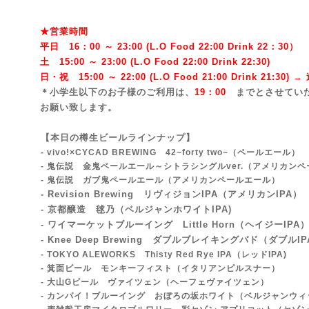
★営業時間
平日 16：00 ～ 23:00 (L.O Food 22:00 Drink 22：3
0）
土 15:00 ～ 23:00 (
L.O Food 22:00 Drink 22:3
0)
日・祝 15:00 ～ 22:00 (
L.O Food 21:00 Drink 21:3
0) 
＊小学生以下のお子様のご利用は、
19：00
までとさせてい
お願い致します。
【本日の樽生ビールラインナップ】
- vivo!×CYCAD BREWING 42~forty two~
（ペールエール）
- 鬼伝説 金鬼ペールエール～シトラシングルver.（アメリカン
- 鬼伝説 ガブ鬼ペールエール（アメリカンペールエール）
- Revision Brewing リヴィジョンIPA
（アメリカンIPA）
- 京都醸造 毬乃（ベルジャンホワイトIPA)
- ワイマーケットブルーイング Little Horn（ヘイジーIPA
- Knee Deep Brewing ダブルブレイキングバド
（ダブルIP
- TOKYO ALEWORKS Thisty Red Rye IPA（レッドIPA)
- 箕面ビール モンキーフィスト（イタリアンピルスナー）
- 大山Gビール ヴァイツェン（ヘーフェヴァイツェン）
- カンパイ！ブルーイング おぼろの坂ホワイト（ベルジャンウィ