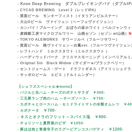
- Knee Deep Brewing ダブルブレイキングバド
（ダブルIP
- CYCAD BREWING Level 2（レッドIPA)
- 箕面ビール モンキーフィスト（イタリアンピルスナー）
- 大山Gビール ヴァイツェン（ヘーフェヴァイツェン）
- カンパイ！ブルーイング おぼろの坂ホワイト（ベルジャンウィ
- 麦雑穀工房マイクロブルワリー 山桃セゾン（セゾン w/山桃）
N
- TOKYO ALEWORKS サワーソルベ（フルーツサワー）
- 箕面ビール 桃ヴァイツェン～白鳳ver.（フルーツヴァイツェン
- レフトハンド ミルクスタウト（ミルクスタウト ）
- ハーディウッドパーク クリスマスモーニング（インペリアルミ
- Original Sin Black Widow（サイダーｗ/ブラックベリー）
- セントジェームス・ゲート ドラフトギネス（アイリッシュドラ
- サッポロビール エビス（ドルトムンダー）
【シェフズスペシャル★menu
】
- バジルと生ハム・チーズ
のポテトサラダ ￥400-
- 三元豚ランプ肉のハム ～チーズソース~
￥750-
- カボチャとロースハム・セミドライトマトの冷製オムレツ ￥4
￥70
0-
- カポナータ
- キスとオクラのフリット～スパイス塩 ￥800-
- チョリソーと夏野菜のピザ
￥1050-
￥1200-
- 豚ほほ肉と青唐辛子のラグービアンコスパゲティ