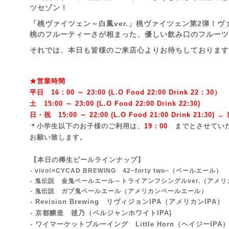
ツセゾン！
「桃ヴァイツェン～白鳳ver.」桃ヴァイツェン第2弾！
桃のフルーティーさが相まった、優しい飲み口のフルーツ
それでは、本日も皆様のご来店心よりお待ちしております!
★営業時間
平日 16：00 ～ 23:00 (L.O Food 22:00 Drink 22：3
0）
土 15:00 ～ 23:00 (
L.O Food 22:00 Drink 22:3
0)
日・祝 15:00 ～ 22:00 (
L.O Food 21:00 Drink 21:3
0) 
＊小学生以下のお子様のご利用は、
19：00
までとさせてい
お願い致します。
【本日の樽生ビールラインナップ】
- vivo!×CYCAD BREWING 42~forty two~
（ペールエール）
- 鬼伝説 金鬼ペールエール～トライアンフシングルver.（アメ
- 鬼伝説 ガブ鬼ペールエール（アメリカンペールエール）
- Revision Brewing リヴィジョンIPA
（アメリカンIPA）
- 京都醸造 毬乃（ベルジャンホワイトIPA)
- ワイマーケットブルーイング Little Horn（ヘイジーIPA