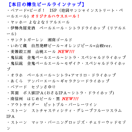
【本日の樽生ビールラインナップ】
・ベアード×ビーボ！ ISP（池袋サンシャインストリート・ペ
ールエール)
オリジナルハウスエール！
・ヤッホー よなよなリアルエール
・伊勢角屋麦酒 ペールエール・シトラドライホップ（リアルエ
ール）
・サンクトガーレン 湘南ゴールド
・いわて蔵 自然発酵ビール～オレンジピール+山椒ver.
・麦雑穀工房 山桃エール
NEW!!!
・鬼伝説 金鬼ペールエール～シトラ・スペシャルドライホップ
・鬼伝説 金鬼ペールエール～モザイク・スペシャルドライホッ
プ
・オラホ ペールエール～シトラ+アマリロ・ドライホップ
・あくら アンバーエール～ギャラクシードライホップ
・ベアード セゾンさゆり
・箕面 ボス猿IPA(おさるIPA～シトラ・ドライホップ)
・南信州 はじめビール・黒
NEW!!!
・アウトサイダー ピットブル・バーレーワイン
・ストーン ストチャスティシティ・グレープフルーツスラム
IPA
・ストーン マッツ・バーニングロッジズ・チェリーウッドセゾ
ン