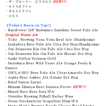
・ザ・ブルーリー ビラズルド
NEW!!!
・セリスホワイト
・ギネスドラフト
・ヱビス
【Today's Beers on Tap!】
-
Baird+vivo! ISP~Ikebukuro Sunshine Street Pale Ale
Original House Ale
- Yoho Brewing Yona Yona Real Ale (Handpomp)
- Isekadoya Beer Pale Ale Citra Dry Hop(Handpomp)
- Oni-Densetsu Kin-Oni Pale Ale Citra Dry Hop
- Oni-Densetsu Kin-Oni Pale Ale Mosaic D
ry Hop
- Sankt Gallen Syounan Gold
- Iwatekura Beer Wild Yeast Ale Orange Peels &
Sansyo
- OH!LA!HO! Beer Pale Ale Citra+Amarrilo Dry Hop
- Aqula Beer Amber Ale Galaxy Dry Hop
- Baird Saison Sayuri
- Minami-Shinsyu Beer Session Porter
NEW!!!
- Minoh Beer Boss Saru IPA
- Outsider Brewing Pitbull Barley Wine
- Stone Stochasticity Grapefruit Slum IPA
- Stone Matt's Burning Rosids Cherry Wood Smoke