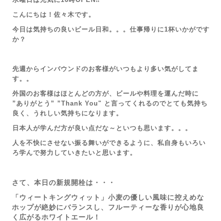
こんにちは！佐々木です。
今日は気持ちの良いビール日和。。。
仕事帰りに1杯いかがです
か？
先週からインバウンドのお客様がいつもより多い気がしてま
す。。
外国のお客様はほとんどの方が、ビールや料理を運んだ時に
”ありがとう” ”Thank You" と言ってくれるのでとても気持ち
良く、うれしい気持ちになります。
日本人が学んだ方が良い点だな～といつも思います。。。
人を不快にさせない振る舞いができるように、私自身もいろい
ろ学んで努力していきたいと思います。
さて、本日の新規開栓は・・・
「ウィートキングウィット」小麦の優しい風味に控えめな
ホップが絶妙にバランスし、フルーティーな香りが心地良
く広がるホワイトエール！