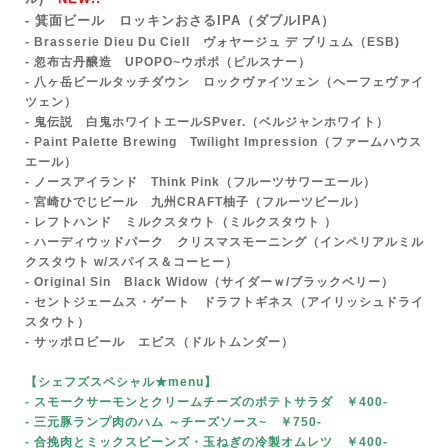
- 箕面ビール ロッキンおさるIPA
（ダブルIPA）
- Brasserie Dieu Du Ciell ヴォヤージュ デ ブリュム（ESB)
- 忽布古丹醸造 UPOPO~ウポポ（ピルスナー）
- 八ヶ岳ビールタッチダウン ロックヴァイツェン（ヘーフェヴァイ
ツェン）
- 鬼伝説 白鬼ホワイトエールSPver.
（ベルジャンホワイト）
- Paint Palette Brewing Twilight Impression（ファームハウス
エール）
- ノースアイランド Think Pink（フルーツサワーエール）
- 宮崎ひでじビール 九州CRAFT柚子（フルーツビール）
- レフトハンド ミルクスタウト（ミルクスタウト ）
- ハーディウッドパーク クリスマスモーニング（インペリアルミル
クスタウト w/スパイス＆コーヒー）
- Original Sin Black Widow（サイダーｗ/ブラックベリー）
- セントジェームス・ゲート ドラフトギネス（アイリッシュドライ
スタウト）
- サッポロビール エビス（ドルトムンダー）
【シェフズスペシャル★menu
】
- スモークサーモンとクリームチーズ
のポテトサラダ ￥400-
- 三元豚ランプ肉のハム ～チーズソース~
￥750-
- 合挽肉とミックスビーンズ・玉ねぎの冷製オムレツ ￥400-