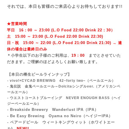
それでは、本日も皆様のご来店心よりお待ちしております!!
★営業時間
平日 16：00 ～ 23:00 (L.O Food 22:00 Drink 22：3
0）
土 15:00 ～ 23:00 (
L.O Food 22:00 Drink 22:3
0)
日・祝 15:00 ～ 22:00 (
L.O Food 21:00 Drink 21:3
0) → 連
休の場合は最終日のみ
＊小学生以下のお子様のご利用は、
19：00
までとさせていた
だきます。ご理解のほどよろしくお願い致します。
【本日の樽生ビールラインナップ】
- vivo!×CYCAD BREWING 42~forty two~
（ペールエール）
- 鬼伝説 金鬼ペールエール～Dolcitaシングルver.（アメリカンペ
ールエール）
- ウエストコーストブルーイング NEVER ENOUGH BASS（ヘイ
ジーペールエール）
- Breakside Brewery Wanderlust IPA
（IPA）
- Be Easy Brewing Oyama no Neiro（ヘイジーIPA）
- ベアードビール ウィートキングウィット（ホワイトエー
ル)
NEW!!