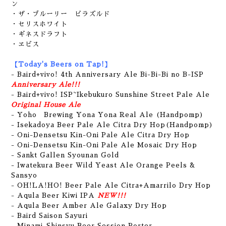
ン
・ザ・ブルーリー ビラズルド
・セリスホワイト
・ギネスドラフト
・ヱビス
【Today's Beers on Tap!】
- Baird+vivo! 4th Anniversary Ale Bi-Bi-Bi no B-ISP
Anniversary Ale!!!
-
Baird+vivo! ISP~Ikebukuro Sunshine Street Pale Ale
Original House Ale
- Yoho Brewing Yona Yona Real Ale (Handpomp)
- Isekadoya Beer Pale Ale Citra Dry Hop(Handpomp)
- Oni-Densetsu Kin-Oni Pale Ale Citra Dry Hop
- Oni-Densetsu Kin-Oni Pale Ale Mosaic D
ry Hop
- Sankt Gallen Syounan Gold
- Iwatekura Beer Wild Yeast Ale Orange Peels &
Sansyo
- OH!LA!HO! Beer Pale Ale Citra+Amarrilo Dry Hop
- Aqula Beer Kiwi IPA
NEW!!!
- Aqula Beer Amber Ale Galaxy Dry Hop
- Baird Saison Sayuri
- Minami-Shinsyu Beer Session Porter