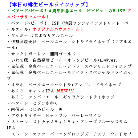
【本日の樽生ビールラインナップ】
・ベアード×ビーボ！４周年記念エール ビビビッ！のB-ISP
ア
ニバーサリーエール！
・ベアード×ビーボ！ ISP（池袋サンシャインストリート・ペ
ールエール)
オリジナルハウスエール！
・ヤッホー よなよなリアルエール
・伊勢角屋麦酒 ペールエール・シトラドライホップ（リアルエ
ール）
・サンクトガーレン 湘南ゴールド
・いわて蔵 自然発酵ビール～オレンジピール+山椒ver.
・鬼伝説 金鬼ペールエール～シトラ・スペシャルドライホップ
・鬼伝説 金鬼ペールエール～モザイク・スペシャルドライホッ
プ
・オラホ ペールエール～シトラ+アマリロ・ドライホップ
・あくら キィウィIPA
NEW!!!
・あくら アンバーエール～ギャラクシードライホップ
・ベアード セゾンさゆり
・南信州 はじめビール・黒
・アウトサイダー ピットブル・バーレーワイン
・ストーン ストチャスティシティ・グレープフルーツスラム
IPA
・ストーン マッツ・バーニングロッジズ・チェリーウッドセゾ