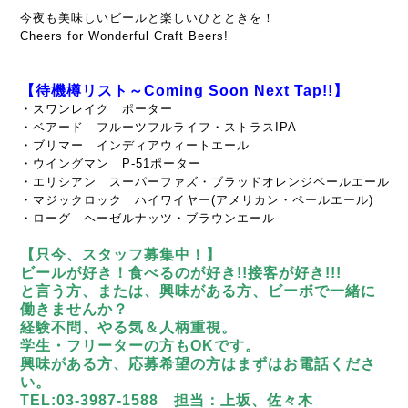
今夜も美味しいビールと楽しいひとときを！
Cheers for Wonderful Craft Beers!
【待機樽リスト～Coming Soon Next Tap!!】
・スワンレイク ポーター
・ベアード フルーツフルライフ・ストラスIPA
・ブリマー インディアウィートエール
・ウイングマン P-51ポーター
・エリシアン スーパーファズ・ブラッドオレンジペールエール
・マジックロック ハイワイヤー(アメリカン・ペールエール)
・ローグ ヘーゼルナッツ・ブラウンエール
【只今、スタッフ募集中！】
ビールが好き！食べるのが好き!!接客が好き!!!
と言う方、または、興味がある方、ビーボで一緒に
働きませんか？
経験不問、やる気＆人柄重視。
学生・フリーターの方もOKです。
興味がある方、応募希望の方はまずはお電話くださ
い。
TEL:03-3987-1588 担当：上坂、佐々木