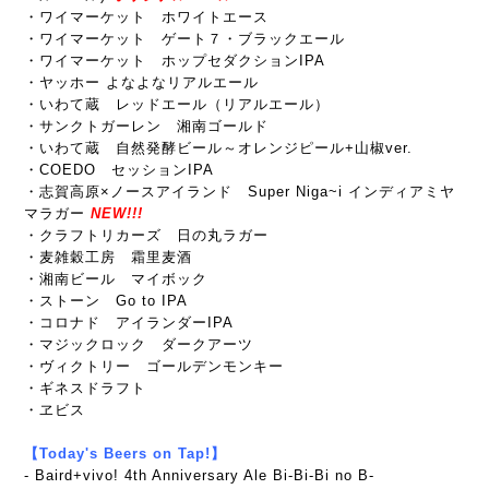
・ワイマーケット ホワイトエース
・ワイマーケット ゲート７・ブラックエール
・ワイマーケット ホップセダクションIPA
・ヤッホー よなよなリアルエール
・いわて蔵 レッドエール（リアルエール）
・サンクトガーレン 湘南ゴールド
・いわて蔵 自然発酵ビール～オレンジピール+山椒ver.
・COEDO セッションIPA
・志賀高原×ノースアイランド Super Niga~i インディアミヤ
マラガー
NEW!!!
・クラフトリカーズ 日の丸ラガー
・麦雑穀工房 霜里麦酒
・湘南ビール マイボック
・ストーン Go to IPA
・コロナド アイランダーIPA
・マジックロック ダークアーツ
・ヴィクトリー ゴールデンモンキー
・ギネスドラフト
・ヱビス
【Today's Beers on Tap!】
- Baird+vivo! 4th Anniversary Ale Bi-Bi-Bi no B-