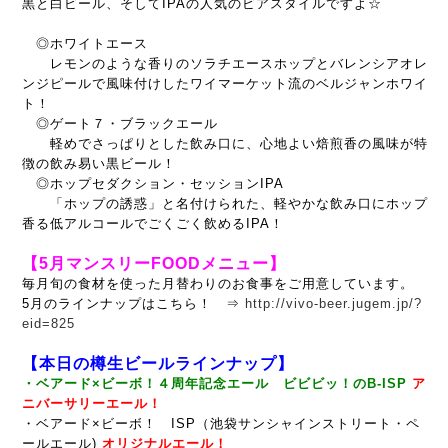
黒と白ビール、そしてIPAの人気のビアスタイルですよ☆
◎ホワイトエース
レモンのような香りのソラチエースホップとバレンシアオレ
ンジピールで風味付けしたワイマーケット流のベルジャンホワイ
ト！
◎ゲート７・ブラックエール
軽めでさっぱりとした飲み口に、心地よい焙煎香の風味が特
徴の飲み易い黒ビール！
◎ホップセダクション・セッションIPA
「ホップの誘惑」と名付けられた、軽やかな飲み口にホップ
香る低アルコールでごくごく飲めるIPA！
【
5月マンスリーFOODメニュー】
毎月旬の食材を使った月替わりのお食事をご用意しています。
5月のラインナップはこちら！ ⇒
http://vivo-beer.jugem.jp/?
eid=825
【本日の樽生ビールラインナップ】
・ベアード×ビーボ！４周年記念エール ビビビッ！のB-ISP
ア
ニバーサリーエール！
・ベアード×ビーボ！ ISP（池袋サンシャインストリート・ペ
ールエール)
オリジナルエール！