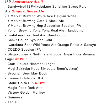
ISP
Anniversary Ale!!!
-
Baird+vivo! ISP~Ikebukuro Sunshine Street Pale
Ale
Original House Ale
- Y.Market Brewing White Ace Belgian White
- Y.Market Brewing Gate 7 Black Ale
- Y.Market Brewing Hop Seduction Session IPA
- Yoho Brewing Yona Yona Real Ale (Handpomp)
- Iwatekura Beer Red Ale (Handpomp)
- Sankt Gallen Syounan Gold
- Iwatekura Beer Wild Yeast Ale Orange Peels & Sansyo
- COEDO Session IPA
- Shigakougen × North Island Super Nigai India Miyama
Lager
NEW!!!
- Craft Liquors Hinomaru Lager
- Mugi-Zakkoku Kobo Simosato Beer(Weizen)
- Syounan Beer May Bock
- Coronado Islander IPA
- Stone Go to IPA
NEW!!!
- Magic Rock Dark Arts
- Victory Golden Monkey
- Guinness
- Yebisu