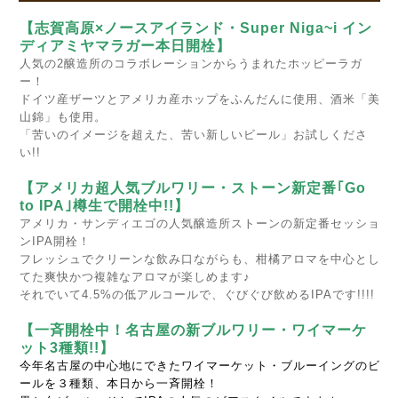
【志賀高原×ノースアイランド・Super Niga~i イン
ディアミヤマラガー本日開栓】
人気の2醸造所のコラボレーションからうまれたホッピーラガ
ー！
ドイツ産ザーツとアメリカ産ホップをふんだんに使用、酒米「美
山錦」も使用。
「苦いのイメージを超えた、苦い新しいビール」お試しくださ
い!!
【アメリカ超人気ブルワリー・ストーン新定番｢Go
to IPA｣樽生で開栓中!!】
アメリカ・サンディエゴの人気醸造所ストーンの新定番セッショ
ンIPA開栓！
フレッシュでクリーンな飲み口ながらも、柑橘アロマを中心とし
てた爽快かつ複雑なアロマが楽しめます♪
それでいて4.5%の低アルコールで、ぐびぐび飲めるIPAです!!!!
【一斉開栓中！名古屋の新ブルワリー・ワイマーケ
ット3種類!!】
今年名古屋の中心地にできたワイマーケット・ブルーイングのビ
ールを３種類、本日から一斉開栓！