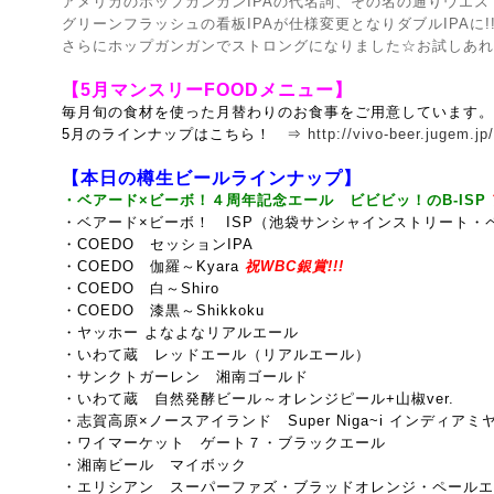
アメリカのホップガンガンIPAの代名詞、その名の通りウエ
グリーンフラッシュの看板IPAが仕様変更となりダブルIPAに!
さらにホップガンガンでストロングになりました☆お試しあれ
【
5月マンスリーFOODメニュー】
毎月旬の食材を使った月替わりのお食事をご用意しています。
5月のラインナップはこちら！ ⇒
http://vivo-beer.jugem.j
【本日の樽生ビールラインナップ】
・ベアード×ビーボ！４周年記念エール ビビビッ！のB-ISP
・ベアード×ビーボ！ ISP（池袋サンシャインストリート・
・COEDO セッションIPA
・COEDO 伽羅～Kyara
祝WBC銀賞!!!
・COEDO 白～Shiro
・COEDO 漆黒～Shikkoku
・ヤッホー よなよなリアルエール
・いわて蔵 レッドエール（リアルエール）
・サンクトガーレン 湘南ゴールド
・いわて蔵 自然発酵ビール～オレンジピール+山椒ver.
・志賀高原×ノースアイランド Super Niga~i インディア
・ワイマーケット ゲート７・ブラックエール
・湘南ビール マイボック
・エリシアン スーパーファズ・ブラッドオレンジ・ペールエ