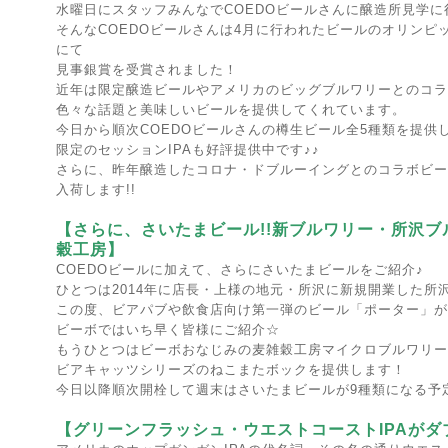
水曜日にスタッフみんなでCOEDOビールさんに醸造所見学に
そんなCOEDOビールさんは4月に行われたビールのオリンピ
にて
見事銀賞を受賞されました！
近年は限定醸造ビールやアメリカのビッグブルワリーとのコラ
色々な話題と美味しいビールを提供してくれています。
今日から順次COEDOビールさんの樽生ビール全5種類を提供し
限定のセッションIPAも好評提供中です♪♪
さらに、昨年醸造したコロナ・ドブルーイングとのコラボビール
入荷します!!
【さらに、さいたまビール!!新ブルワリー・所沢ブ
穀工房】
COEDOビールに加えて、さらにさいたまビールをご紹介♪
ひとつは2014年に店長・上様の地元・所沢に新規開業した所
この度、ビアパブや飲食店向け第一弾のビール「ポーター」が
ビーボではいち早く皆様にご紹介☆
もうひとつはビーボおなじみの麦雑穀工房マイクロブルワリー
ビアキャッツシリーズのねこまたボックを提供します！
今日以降順次開栓して週末はさいたまビールが9種類になる予
【グリーンフラッシュ・ウエストコーストIPAがダブ