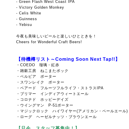
- Green Flash West Coast IPA
- Victory Golden Monkey
- Celis White
- Guinness
- Yebisu
今夜も美味しいビールと楽しいひとときを！
Cheers for Wonderful Craft Beers!
【待機樽リスト～Coming Soon Next Tap!!】
・COEDO 瑠璃・紅赤
・雑穀工房 ねこまたボック
・ベルビア ポーター
・スワンレイク ポーター
・ベアード フルーツフルライフ・ストラスIPA
・ブリマー インディアウィートエール
・コロナド ホッピーデイズ
・ウイングマン P-51ポーター
・マジックロック ハイワイヤー(アメリカン・ペールエール)
・ローグ ヘーゼルナッツ・ブラウンエール
【只今、スタッフ募集中！】