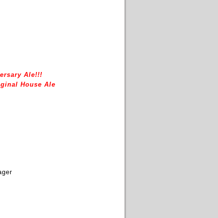
ersary Ale!!!
ginal House Ale
ager