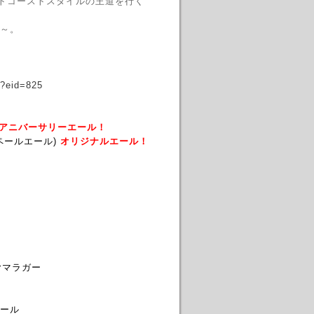
ストコーストスタイルの王道を行く
!
～。
p/?eid=825
アニバーサリーエール！
ペールエール)
オリジナルエール！
ミヤマラガー
ール