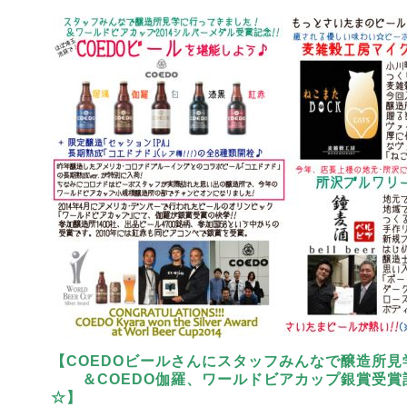
【COEDOビールさんにスタッフみんなで醸造所
＆COEDO伽羅、ワールドビアカップ銀賞受賞記
☆】