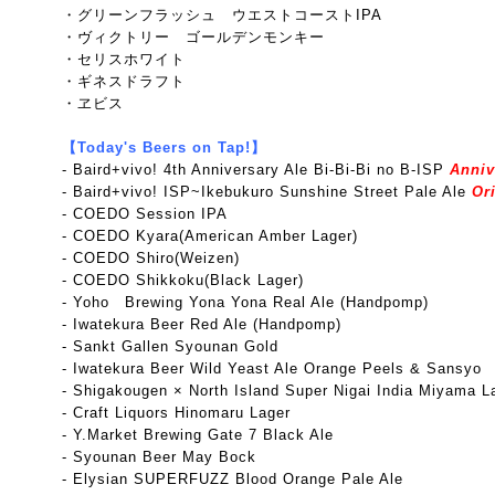
・グリーンフラッシュ ウエストコーストIPA
・ヴィクトリー ゴールデンモンキー
・セリスホワイト
・ギネスドラフト
・ヱビス
【Today's Beers on Tap!】
- Baird+vivo! 4th Anniversary Ale Bi-Bi-Bi no B-ISP
Anniv
-
Baird+vivo! ISP~Ikebukuro Sunshine Street Pale Ale
Ori
- COEDO Session IPA
- COEDO Kyara(American Amber Lager)
- COEDO Shiro(Weizen)
- COEDO Shikkoku(Black Lager)
- Yoho Brewing Yona Yona Real Ale (Handpomp)
- Iwatekura Beer Red Ale (Handpomp)
- Sankt Gallen Syounan Gold
- Iwatekura Beer Wild Yeast Ale Orange Peels & Sansyo
- Shigakougen × North Island Super Nigai India Miyama L
- Craft Liquors Hinomaru Lager
- Y.Market Brewing Gate 7 Black Ale
- Syounan Beer May Bock
- Elysian SUPERFUZZ Blood Orange Pale Ale