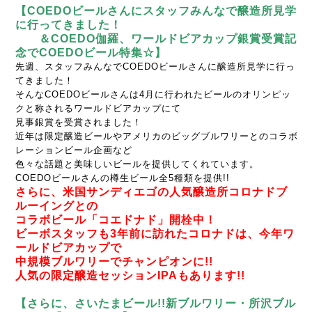
【COEDOビールさんにスタッフみんなで醸造所見学
に行ってきました！
＆COEDO伽羅、ワールドビアカップ銀賞受賞記
念でCOEDOビール特集☆】
先週、スタッフみんなでCOEDOビールさんに醸造所見学に行っ
てきました！
そんなCOEDOビールさんは4月に行われたビールのオリンピッ
クと称されるワールドビアカップにて
見事銀賞を受賞されました！
近年は限定醸造ビールやアメリカのビッグブルワリーとのコラボ
レーションビール企画など
色々な話題と美味しいビールを提供してくれています。
COEDOビールさんの樽生ビール全5種類を提供!!
さらに、米国サンディエゴの人気醸造所コロナドブ
ルーイングとの
コラボビール「
コエドナド」開栓中！
ビーボスタッフも3年前に訪れたコロナドは、今年ワ
ールドビアカップで
中規模ブルワリーでチャンピオンに!!
人気の限定醸造セッションIPAもあります!!
【さらに、さいたまビール!!新ブルワリー・所沢ブル