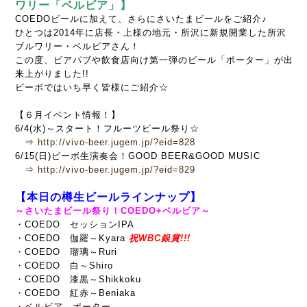
ワリー「ベルビア」】
COEDOビールに加えて、さらにさいたまビールをご紹介♪
ひとつは2014年に店長・上様の地元・所沢に新規開業した所沢
ブルワリー・ベルビアさん！
この度、ビアパブや飲食店向け第一弾のビール「ポーター」が出
来上がりました!!
ビーボではいち早く皆様にご紹介☆
【６月イベント情報！】
6/4(水)～スタート！フルーツビール祭り☆
⇒
http://vivo-beer.jugem.jp/?eid=828
6/15(日)ビーボ生演奏会！GOOD BEER&GOOD MUSIC
⇒
http://vivo-beer.jugem.jp/?eid=829
【本日の樽生ビールラインナップ】
～さいたまビール祭り！COEDO+ベルビア～
・COEDO セッションIPA
・COEDO 伽羅～Kyara
祝WBC銀賞!!!
・COEDO 瑠璃～Ruri
・COEDO 白～Shiro
・COEDO 漆黒～Shikkoku
・COEDO 紅赤～Beniaka
・ベルビア ポーター