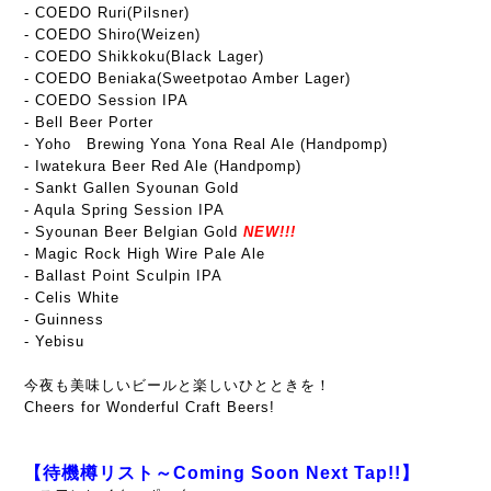
- COEDO Ruri(Pilsner)
- COEDO Shiro(Weizen)
- COEDO Shikkoku(Black Lager)
- COEDO Beniaka(Sweetpotao Amber Lager)
- COEDO Session IPA
- Bell Beer Porter
- Yoho Brewing Yona Yona Real Ale (Handpomp)
- Iwatekura Beer Red Ale (Handpomp)
- Sankt Gallen Syounan Gold
- Aqula Spring Session IPA
- Syounan Beer Belgian Gold
NEW!!!
- Magic Rock High Wire Pale Ale
- Ballast Point Sculpin IPA
- Celis White
- Guinness
- Yebisu
今夜も美味しいビールと楽しいひとときを！
Cheers for Wonderful Craft Beers!
【待機樽リスト～Coming Soon Next Tap!!】