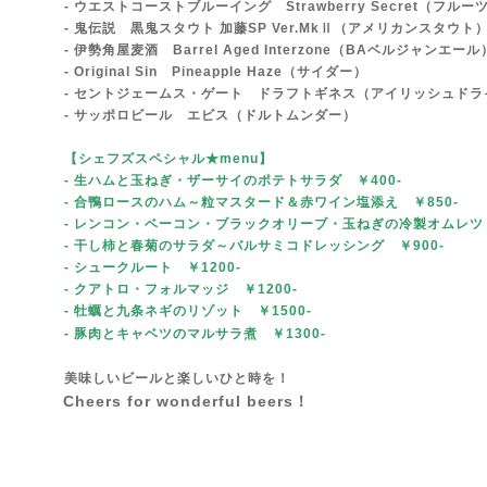
- ウエストコーストブルーイング Strawberry Secret（フル
- 鬼伝説 黒鬼スタウト 加藤SP Ver.MkⅡ（アメリカンスタウト
- 伊勢角屋麦酒 Barrel Aged Interzone（BAベルジャンエール
- Original Sin Pineapple Haze（サイダー）
- セントジェームス・ゲート ドラフトギネス（アイリッシュドラ
- サッポロビール エビス（ドルトムンダー）
【シェフズスペシャル★menu
】
- 生ハムと玉ねぎ・ザーサイのポテトサラダ ￥400-
- 合鴨ロースのハム～粒マスタード＆赤ワイン塩添え ￥850-
- レンコン・ベーコン・ブラックオリーブ・玉ねぎの冷製オムレツ
- 干し柿と春菊のサラダ～バルサミコドレッシング ￥900-
- シュークルート ￥1200-
- クアトロ・フォルマッジ ￥1200-
- 牡蠣と九条ネギのリゾット ￥1500-
- 豚肉とキャベツのマルサラ煮 ￥1300-
美味しいビールと楽しいひと時を！
Cheers for wonderful beers！