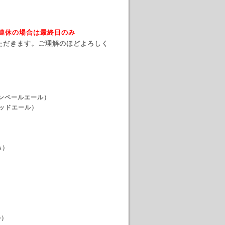
→ 連休の場合は最終日のみ
ただきます。ご理解のほどよろしく
カンペールエール）
シュレッドエール）
A）
）
ル）