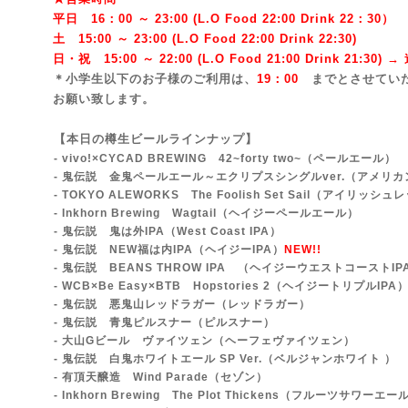
平日 16：00 ～ 23:00 (L.O Food 22:00 Drink 22：3
0）
土 15:00 ～ 23:00 (
L.O Food 22:00 Drink 22:3
0)
日・祝 15:00 ～ 22:00 (
L.O Food 21:00 Drink 21:3
0) 
＊小学生以下のお子様のご利用は、
19：00
までとさせてい
お願い致します。
【本日の樽生ビールラインナップ】
- vivo!×CYCAD BREWING 42~forty two~
（ペールエール）
- 鬼伝説 金鬼ペールエール～エクリプスシングルver.（アメリ
-
TOKYO ALEWORKS The Foolish Set Sail（アイリッ
- Inkhorn Brewing Wagtail（ヘイジーペールエール）
- 鬼伝説 鬼は外IPA（West Coast IPA）
- 鬼伝説 NEW福は内IPA（ヘイジーIPA）
NEW!!
- 鬼伝説 BEANS THROW IPA （ヘイジーウエストコーストIP
- WCB×Be Easy×BTB Hopstories 2（ヘイジートリプルIPA
- 鬼伝説 悪鬼山レッドラガー（レッドラガー）
- 鬼伝説 青鬼ピルスナー（ピルスナー）
- 大山Gビール ヴァイツェン（ヘーフェヴァイツェン）
- 鬼伝説 白鬼ホワイトエール SP Ver.（ベルジャンホワイト ）
- 有頂天醸造 Wind Parade（セゾン）
- Inkhorn Brewing The Plot Thickens（フルーツサワーエー