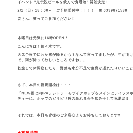
イベント ”鬼伝説ビールを飲んで鬼退治” 開催決定！
2/1（日）18：00～
ご予約受付中！！！！ ☎ 0339871588
皆さん、奮ってご参加ください‼
木曜日は元気に16時OPEN!!
こんにちは！佐々木です。
天気予報でにわか雪が降るかも？なんて言ってましたが、年が明
で、雨が降って欲しいところですね。。
乾燥して体調崩したり、野菜も水分不足で生育が遅れたりいいこ
さて、本日の新規開栓は・・・
「NEW福は内IPA」シトラ・モザイクホップをメインにテイラス
ティーに。ホップのピリピリ感の暴れ具合を飲み干して鬼退治!!
それでは、本日も皆様のご来店心よりお待ちしております‼
★営業時間