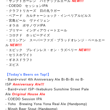
・サンクトガーレン パイナップルエール
NEW!!!
・COEDO セッションIPA
・クラフトリカーズ 日の丸ラガー
・ベアード カルチャーショック・インペリアルピルス
・宮島ビール ヴァイツェン
・オラホ ボサノヴァIPA
・ブリマー インディアウィートエール
・コロナド ホッピーデイズ
・エリシアン スーパーファズ・ブラッドオレンジ・ペールエー
ル
NEW!!!
・エピック ブレインレス・オン・ラズベリー
NEW!!!
・セリスホワイト
・ギネスドラフト
・ヱビス
【Today's Beers on Tap!】
- Baird+vivo! 4th Anniversary Ale Bi-Bi-Bi no B-
ISP
Anniversary Ale!!!
-
Baird+vivo! ISP~Ikebukuro Sunshine Street Pale
Ale
Original House Ale
- COEDO Session IPA
- Yoho Brewing Yona Yona Real Ale (Handpomp)
- Minoh Beer Stout (Handpomp)