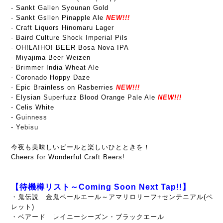
- Sankt Gallen Syounan Gold
- Sankt Gsllen Pinapple Ale
NEW!!!
- Craft Liquors Hinomaru Lager
- Baird Culture Shock Imperial Pils
- OH!LA!HO! BEER Bosa Nova IPA
- Miyajima Beer Weizen
- Brimmer India Wheat Ale
- Coronado Hoppy Daze
- Epic Brainless on Rasberries
NEW!!!
- Elysian Superfuzz Blood Orange Pale Ale
NEW!!!
- Celis White
- Guinness
- Yebisu
今夜も美味しいビールと楽しいひとときを！
Cheers for Wonderful Craft Beers!
【待機樽リスト～Coming Soon Next Tap!!】
・鬼伝説 金鬼ペールエール～アマリロリーフ+センテニアル(ペ
レット)
・ベアード レイニーシーズン・ブラックエール