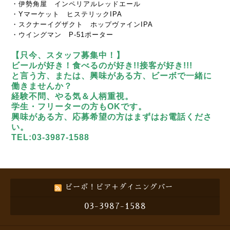
・伊勢角屋 インペリアルレッドエール
・Yマーケット ヒステリックIPA
・スクナーイグザクト ホップヴァインIPA
・ウイングマン P-51ポーター
【只今、スタッフ募集中！】
ビールが好き！食べるのが好き!!接客が好き!!!
と言う方、または、興味がある方、ビーボで一緒に
働きませんか？
経験不問、やる気＆人柄重視。
学生・フリーターの方もOKです。
興味がある方、応募希望の方はまずはお電話くださ
い。
TEL:03-3987-1588
ビーボ！ビア＋ダイニングバー
03-3987-1588