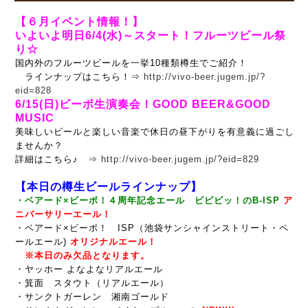
【６月イベント情報！】
いよいよ明日6/4(水)～スタート！フルーツビール祭
り☆
国内外のフルーツビールを一挙10種類樽生でご紹介！
ラインナップはこちら！⇒
http://vivo-beer.jugem.jp/?
eid=828
6/15(日)ビーボ生演奏会！GOOD BEER&GOOD
MUSIC
美味しいビールと楽しい音楽で休日の昼下がりを有意義に過ごし
ませんか？
詳細はこちら♪ ⇒
http://vivo-beer.jugem.jp/?eid=829
【本日の樽生ビールラインナップ】
・ベアード×ビーボ！４周年記念エール ビビビッ！のB-ISP
ア
ニバーサリーエール！
・ベアード×ビーボ！ ISP（池袋サンシャインストリート・ペ
ールエール)
オリジナルエール！
※本日のみ欠品となります。
・ヤッホー よなよなリアルエール
・箕面 スタウト（リアルエール）
・サンクトガーレン 湘南ゴールド