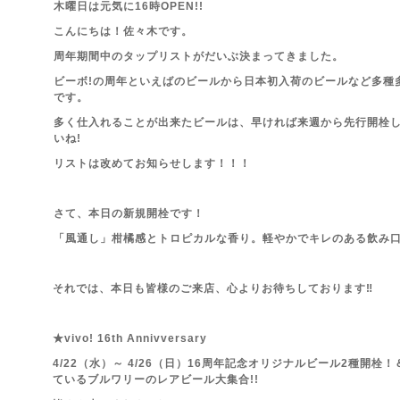
木曜日は元気に16時OPEN!!
こんにちは！佐々木です。
周年期間中のタップリストがだいぶ決まってきました。
ビーボ!の周年といえばのビールから日本初入荷のビールなど多種
です。
多く仕入れることが出来たビールは、早ければ来週から先行開栓
いね!
リストは改めてお知らせします！！！
さて、本日の新規開栓です！
「風通し」柑橘感とトロピカルな香り。軽やかでキレのある飲み口の
それでは、本日も皆様のご来店、心よりお待ちしております‼
★vivo! 16th Annivversary
4/22（水）～ 4/26（日）16周年記念オリジナルビール2種開
ているブルワリーのレアビール大集合!!