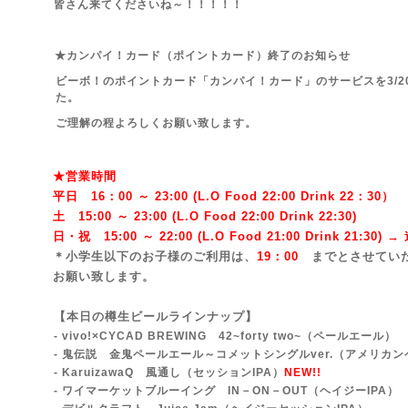
皆さん来てくださいね～！！！！！
★カンパイ！カード（ポイントカード）終了のお知らせ
ビーボ！のポイントカード「カンパイ！カード」のサービスを3/
た。
ご理解の程よろしくお願い致します。
★営業時間
平日 16：00 ～ 23:00 (L.O Food 22:00 Drink 22：3
0）
土 15:00 ～ 23:00 (
L.O Food 22:00 Drink 22:3
0)
日・祝 15:00 ～ 22:00 (
L.O Food 21:00 Drink 21:3
0) 
＊小学生以下のお子様のご利用は、
19：00
までとさせてい
お願い致します。
【本日の樽生ビールラインナップ】
- vivo!×CYCAD BREWING 42~forty two~
（ペールエール）
- 鬼伝説 金鬼ペールエール～コメットシングルver.（アメリカ
- KaruizawaQ 風通し（セッションIPA）
NEW!!
- ワイマーケットブルーイング IN－ON－OUT（ヘイジーIPA）