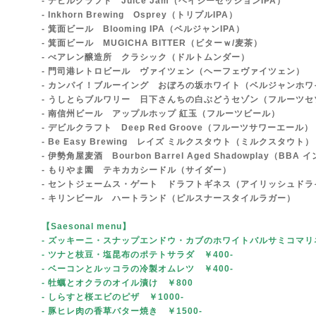
- デビルクラフト Juice Jam（ヘイジーセッションIPA）
- Inkhorn Brewing Osprey（トリプルIPA）
- 箕面ビール Blooming IPA（ベルジャンIPA）
- 箕面ビール MUGICHA BITTER（ビターｗ/麦茶）
- べアレン醸造所 クラシック（ドルトムンダー）
- 門司港レトロビール ヴァイツェン（ヘーフェヴァイツェン）
- カンパイ！ブルーイング おぼろの坂ホワイト（ベルジャンホワ
- うしとらブルワリー 日下さんちの白ぶどうセゾン（フルーツセ
- 南信州ビール アップルホップ 紅玉（フルーツビール）
- デビルクラフト Deep Red Groove（フルーツサワーエール）
- Be Easy Brewing レイズ ミルクスタウト（ミルクスタウト）
- 伊勢角屋麦酒 Bourbon Barrel Aged Shadowplay（B
- もりやま園 テキカカシードル（サイダー）
- セントジェームス・ゲート ドラフトギネス（アイリッシュドラ
- キリンビール ハートランド（ピルスナースタイルラガー）
【Saesonal menu
】
- ズッキーニ・スナップエンドウ・カブのホワイトバルサミコマリ
- ツナと枝豆・塩昆布のポテトサラダ ￥400-
- ベーコンとルッコラの冷製オムレツ ￥400-
- 牡蠣とオクラのオイル漬け ￥800
- しらすと桜エビのピザ ￥1000-
- 豚ヒレ肉の香草バター焼き ￥1500-