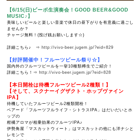
【6/15(日)ビーボ生演奏会！GOOD BEER&GOOD
MUSIC♪】
美味しいビールと楽しい音楽で休日の昼下がりを有意義に過ごし
ませんか？
チャージ無料！(投げ銭お願いします☆)
詳細こちら♪ ⇒
http://vivo-beer.jugem.jp/?eid=829
【好評開催中
！フルーツビール祭り☆】
国内外のフルーツビールを一挙10種類樽生でご紹介！
詳細こちら！⇒
http://vivo-beer.jugem.jp/?eid=828
【本日開栓は待機フルーツビール2種類！】
【そして、スクナーイグザクト・ホップヴァイン
IPA】
待機していたフルーツビール2種類開栓！
ベアード「フルーツフルライフ・シトラスIPA」はだいだいとホ
ップの
柑橘アロマが相乗効果のフルーツIPA♪
伊勢角屋「マスカットウィート」はマスカットの他にも洋ナシと
レモンで