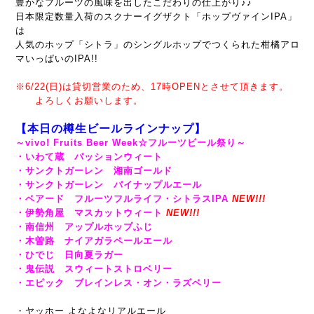
豊かなフルーツの風味を出したこだわりの仕上がり♪♪
日本限定数量入荷のスクナーイグザクト「ホップヴァインIPA」
は
人気のホップ「シトラ」のシングルホップでつくられた柑橘アロ
マいっぱいのIPA!!
※6/22(日)は貸切営業のため、17時OPENとさせて頂きます。
よろしくお願いします。
【本日の樽生ビールラインナップ】
～vivo! Fruits Beer Week☆フルーツビール祭り～
・いわて蔵 パッションウィート
・サンクトガーレン 湘南ゴールド
・サンクトガーレン パイナップルエール
・ベアード フルーツフルライフ・シトラスIPA
NEW!!!
・伊勢角屋 マスカットウィート
NEW!!!
・南信州 アップルホップふじ
・木曽路 ナイアガラペールエール
・ひでじ 日向夏ラガー
・鬼伝説 スウィートストロベリー
・エピック ブレインレス・オン・ラズベリー
・ヤッホー よなよなリアルエール