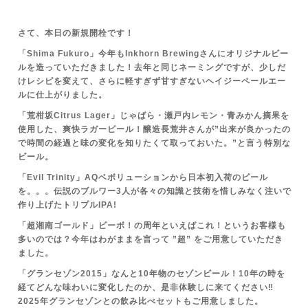
さて、本日の新規開栓です！
「Shima Fukuro」今年もInkhorn Brewingさんにオリジナルビー
ルを造っていただきました！去年と同じネーミングですが、少しだ
けレシピを変えて、さらに軽すぎず甘すぎないヘイジーペールエー
ルに仕上がりました。
「荒柑坂Citrus Lager」じゃばら・瀬戸内レモン・青みかん摘果を
使用した、爽快ラガービール！醸造長荒井さんが”出来が良かったの
で時間の経過と味の変化を知りたくて取っておいた。”と言う特別な
ビール。
「Evil Trinity」AQベボリューションから日本初入荷のビール
を。。。伝説のブルワー3人が各々の知識と技術を惜しみなく注いで
作り上げたトリプルIPA!
「超湘南ゴールド」ビーボ！の周年といえばこれ！というお客様も
多いのでは？今年はわがままを言って ”超” をご用意していただき
ました。
「グランセゾン2015」なんと10年物のセゾンビール！10年の時を
経てどんな味わいに変化したのか、是非体験しに来てください‼
2025年グランセゾンとの飲み比べセットもご用意しました。