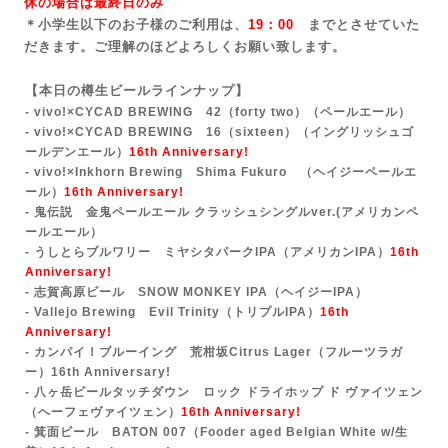
休の場合は最終日のみ
＊小学生以下のお子様のご利用は、
19：00
までとさせていた
だきます。ご理解のほどよろしくお願い致します。
【本日の樽生ビールラインナップ】
- vivo!×CYCAD BREWING 42（forty two）
（ペールエール）
- vivo!×CYCAD BREWING 16（sixteen）（イングリッシュゴ
ールデンエール）
16th Anniversary!
- vivo!×Inkhorn Brewing Shima Fukuro （ヘイジーペールエ
ール）
16th Anniversary!
- 鬼伝説 金鬼ペールエール クラッシュシングルver.(アメリカンペ
ールエール）
- うしとらブルワリー ミヤシタパークIPA（アメリカンIPA）
16th
Anniversary!
- 志賀高原ビール SNOW MONKEY IPA（ヘイジーIPA）
- Vallejo Brewing Evil Trinity（トリプルIPA）
16th
Anniversary!
- カンパイ！ブルーイング 荒柑坂Citrus Lager（フルーツラガ
ー）
16th Anniversary!
- 八ヶ岳ビールタッチダウン ロック ドライホップ ド ヴァイツェン
（ヘーフェヴァイツェン）
16th Anniversary!
- 箕面ビール BATON 007（Fooder aged Belgian White w/生