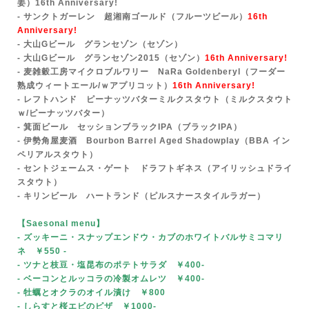
姜）
16th Anniversary!
- サンクトガーレン 超湘南ゴールド（フルーツビール）
16th
Anniversary!
- 大山Gビール グランセゾン（セゾン）
- 大山Gビール グランセゾン2015（セゾン）
16th Anniversary!
- 麦雑穀工房マイクロブルワリー NaRa Goldenberyl（フーダー
熟成ウィートエール/ｗアプリコット）
16th Anniversary!
- レフトハンド ピーナッツバターミルクスタウト（ミルクスタウト
ｗ/ピーナッツバター）
- 箕面ビール セッションブラックIPA（ブラックIPA）
- 伊勢角屋麦酒 Bourbon Barrel Aged Shadowplay（BBA イン
ペリアルスタウト）
- セントジェームス・ゲート ドラフトギネス（アイリッシュドライ
スタウト）
- キリンビール ハートランド（ピルスナースタイルラガー）
【Saesonal menu
】
- ズッキーニ・スナップエンドウ・カブのホワイトバルサミコマリ
ネ ￥550
-
- ツナと枝豆・塩昆布のポテトサラダ ￥400-
- ベーコンとルッコラの冷製オムレツ ￥400-
- 牡蠣とオクラのオイル漬け ￥800
- しらすと桜エビのピザ ￥1000-