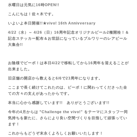
水曜日は元気に16時OPEN!!
こんにちは！佐々木です。
いよいよ本日開催!!
★vivo! 16th Annivversary
4/22（水）～ 4/26（日）16周年記念オリジナルビール2種開栓！＆
記念ステッカー配布＆お世話になっているブルワリーのレアビール
大集合!!
お陰様でビーボ！は本日4/22で移転してから16周年を迎えることが
出来ました。
旧店舗の開店から数えると6/6で23周年になります。
ここまで長く続けてこれたのは、ビーボ！に関わってくださった全
ての方々の支えがあったからです。
本当に心から感謝しています!! ありがとうございます!!
今年の4月からは ”Challenge the vivo!" をテーマにスタッフ一同
気持ちを新たに、さらにより良い空間づくりを目指して頑張ってい
ます！
これからもどうぞ末永くよろしくお願いいたします！