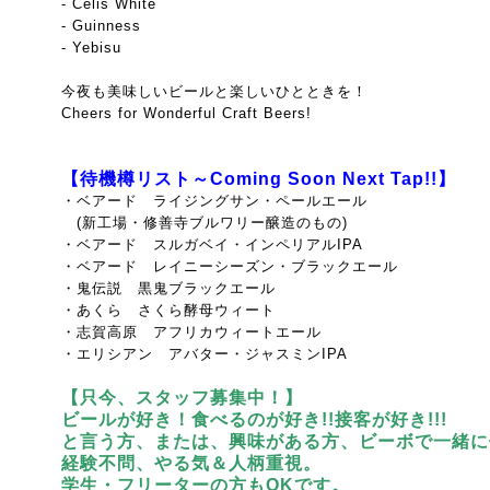
- Celis White
- Guinness
- Yebisu
今夜も美味しいビールと楽しいひとときを！
Cheers for Wonderful Craft Beers!
【待機樽リスト～Coming Soon Next Tap!!】
・ベアード ライジングサン・ペールエール
(新工場・修善寺ブルワリー醸造のもの)
・ベアード スルガベイ・インペリアルIPA
・ベアード レイニーシーズン・ブラックエール
・鬼伝説 黒鬼ブラックエール
・あくら さくら酵母ウィート
・志賀高原 アフリカウィートエール
・エリシアン アバター・ジャスミンIPA
【只今、スタッフ募集中！】
ビールが好き！食べるのが好き!!接客が好き!!!
と言う方、または、興味がある方、ビーボで一緒に
経験不問、やる気＆人柄重視。
学生・フリーターの方もOKです。