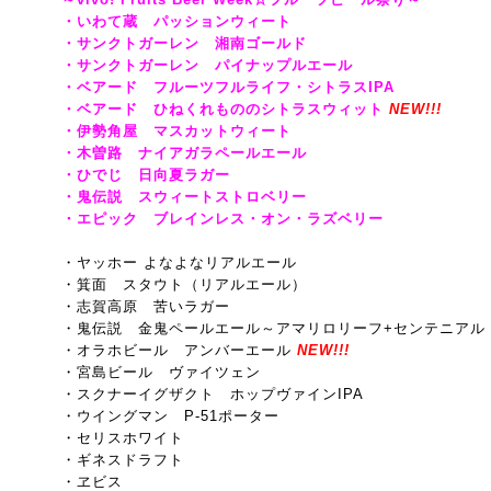
・いわて蔵 パッションウィート
・サンクトガーレン 湘南ゴールド
・サンクトガーレン パイナップルエール
・ベアード フルーツフルライフ・シトラスIPA
・ベアード ひねくれもののシトラスウィット
NEW!!!
・伊勢角屋 マスカットウィート
・木曽路 ナイアガラペールエール
・ひでじ 日向夏ラガー
・鬼伝説 スウィートストロベリー
・エピック ブレインレス・オン・ラズベリー
・ヤッホー よなよなリアルエール
・箕面 スタウト（リアルエール）
・志賀高原 苦いラガー
・鬼伝説 金鬼ペールエール～アマリロリーフ+センテニアル
・オラホビール アンバーエール
NEW!!!
・宮島ビール ヴァイツェン
・スクナーイグザクト ホップヴァインIPA
・ウイングマン P-51ポーター
・セリスホワイト
・ギネスドラフト
・ヱビス