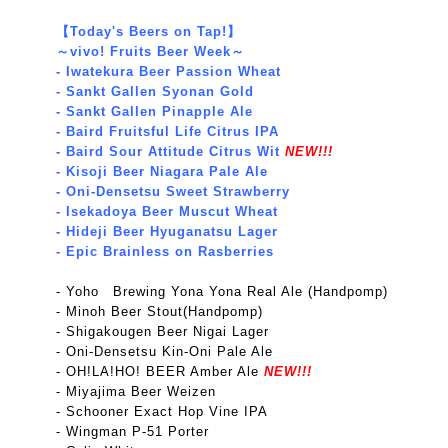
【Today's Beers on Tap!】
～vivo! Fruits Beer Week～
- Iwatekura Beer Passion Wheat
- Sankt Gallen Syonan Gold
- Sankt Gallen Pinapple Ale
- Baird Fruitsful Life Citrus IPA
- Baird Sour Attitude Citrus Wit
NEW!!!
- Kisoji Beer Niagara Pale Ale
- Oni-Densetsu Sweet Strawberry
- Isekadoya Beer Muscut Wheat
- Hideji Beer Hyuganatsu Lager
- Epic Brainless on Rasberries
- Yoho Brewing Yona Yona Real Ale (Handpomp)
- Minoh Beer Stout(Handpomp)
- Shigakougen Beer Nigai Lager
- Oni-Densetsu Kin-Oni Pale Ale
- OH!LA!HO! BEER Amber Ale
NEW!!!
- Miyajima Beer Weizen
- Schooner Exact Hop Vine IPA
- Wingman P-51 Porter