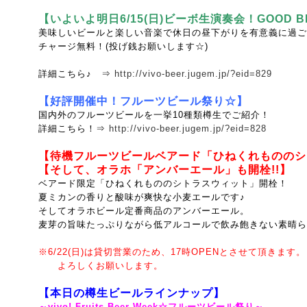
【いよいよ明日6/15(日)ビーボ生演奏会！GOOD BE
美味しいビールと楽しい音楽で休日の昼下がりを有意義に過ご
チャージ無料！(投げ銭お願いします☆)
詳細こちら♪ ⇒
http://vivo-beer.jugem.jp/?eid=829
【好評開催中
！フルーツビール祭り☆】
国内外のフルーツビールを一挙10種類樽生でご紹介！
詳細こちら！⇒
http://vivo-beer.jugem.jp/?eid=828
【待機フルーツビールベアード「ひねくれもののシ
【そして、オラホ「アンバーエール」も開栓!!】
ベアード限定「ひねくれもののシトラスウィット」開栓！
夏ミカンの香りと酸味が爽快な小麦エールです♪
そしてオラホビール定番商品のアンバーエール。
麦芽の旨味たっぷりながら低アルコールで飲み飽きない素晴ら
※6/22(日)は貸切営業のため、17時OPENとさせて頂きます。
よろしくお願いします。
【本日の樽生ビールラインナップ】
～vivo! Fruits Beer Week☆フルーツビール祭り～