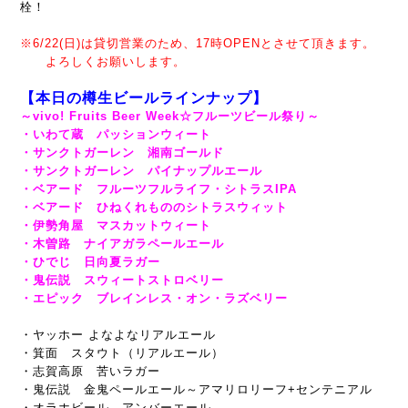
栓！
※6/22(日)は貸切営業のため、17時OPENとさせて頂きます。
よろしくお願いします。
【本日の樽生ビールラインナップ】
～vivo! Fruits Beer Week☆フルーツビール祭り～
・いわて蔵 パッションウィート
・サンクトガーレン 湘南ゴールド
・サンクトガーレン パイナップルエール
・ベアード フルーツフルライフ・シトラスIPA
・ベアード ひねくれもののシトラスウィット
・伊勢角屋 マスカットウィート
・木曽路 ナイアガラペールエール
・ひでじ 日向夏ラガー
・鬼伝説 スウィートストロベリー
・エピック ブレインレス・オン・ラズベリー
・ヤッホー よなよなリアルエール
・箕面 スタウト（リアルエール）
・志賀高原 苦いラガー
・鬼伝説 金鬼ペールエール～アマリロリーフ+センテニアル
・オラホビール アンバーエール