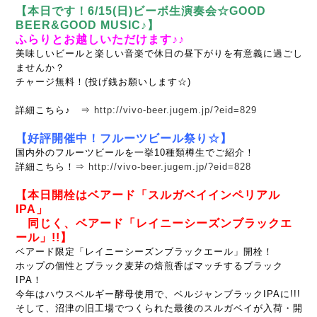
【本日です！6/15(日)ビーボ生演奏会☆GOOD
BEER&GOOD MUSIC♪】
ふらりとお越しいただけます♪♪
美味しいビールと楽しい音楽で休日の昼下がりを有意義に過ごし
ませんか？
チャージ無料！(投げ銭お願いします☆)
詳細こちら♪ ⇒
http://vivo-beer.jugem.jp/?eid=829
【好評開催中
！フルーツビール祭り☆】
国内外のフルーツビールを一挙10種類樽生でご紹介！
詳細こちら！⇒
http://vivo-beer.jugem.jp/?eid=828
【本日開栓はベアード「スルガベイインペリアル
IPA」
同じく、ベアード「レイニーシーズンブラックエ
ール」!!】
ベアード限定「レイニーシーズンブラックエール」開栓！
ホップの個性とブラック麦芽の焙煎香ばマッチするブラック
IPA！
今年はハウスベルギー酵母使用で、ベルジャンブラックIPAに!!!
そして、沼津の旧工場でつくられた最後のスルガベイが入荷・開