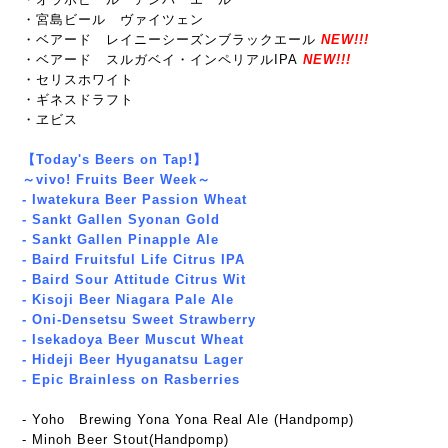
・宮島ビール ヴァイツェン
・ベアード レイニーシーズンブラックエール
NEW!!!
・ベアード スルガベイ・インペリアルIPA
NEW!!!
・セリスホワイト
・ギネスドラフト
・ヱビス
【Today's Beers on Tap!】
～vivo! Fruits Beer Week～
- Iwatekura Beer Passion Wheat
- Sankt Gallen Syonan Gold
- Sankt Gallen Pinapple Ale
- Baird Fruitsful Life Citrus IPA
- Baird Sour Attitude Citrus Wit
- Kisoji Beer Niagara Pale Ale
- Oni-Densetsu Sweet Strawberry
- Isekadoya Beer Muscut Wheat
- Hideji Beer Hyuganatsu Lager
- Epic Brainless on Rasberries
- Yoho Brewing Yona Yona Real Ale (Handpomp)
- Minoh Beer Stout(Handpomp)