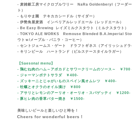
- 麦雑穀工房マイクロブルワリー NaRa Goldenberyl（フ
ト）
- もりやま園 テキカカシードル（サイダー）
- 伊勢角屋麦酒 インペリアルレッドエール（レッドエール）
- Be Easy
Brewing
レイズミルクスタウト（ミルクスタウト）
- TOKYO ALE WORKS Remouse Blended B.A.Imperial 
ウトｗ/メープル・バニラ・コーヒー）
- セントジェームス・ゲート ドラフトギネス（アイリッシュドラ
- キリンビール ハートランド（ピルスナースタイルラガー）
【Saesonal menu
】
- 鶏むね肉のハム～アボカドとサワークリームのソース～ ￥700
- ジャーマンポテトサラダ ￥400-
- ズッキーニとじゃがいものスペイン風オムレツ ￥400-
- 牡蠣とオクラのオイル漬け ￥800
- アサリとレモンのアーリオ・オーリオ・スパゲッティ ￥1200
- 豚ヒレ肉の香草バター焼き ￥1500-
美味しいビールと楽しいひと時を！
Cheers for wonderful beers！