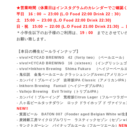
★営業時間（休業日はインスタグラムのカレンダーでご確認
平日 16：00 ～ 23:00 (L.O Food 22:00 Drink 22：3
0）
土 15:00 ～ 23:00 (
L.O Food 22:00 Drink 22:3
0)
日・祝 15:00 ～ 22:00 (
L.O Food 21:00 Drink 21:3
0) 
＊小学生以下のお子様のご利用は、
19：00
までとさせてい
お願い致します。
【本日の樽生ビールラインナップ】
- vivo!×CYCAD BREWING 42（forty two）
（ペールエール）
- vivo!×CYCAD BREWING 16（sixteen）（イングリッ
- vivo!×Inkhorn Brewing Shima Fukuro （ヘイジーペー
- 鬼伝説 金鬼ペールエール クラッシュシングルver.(アメリカ
- カンパイ！ブルーイング 吉祥坂IPA Classic（アメリカンIPA
- Inkhorn Brewing Fantail（ヘイジーダブルIPA）
- Vallejo Brewing Evil Trinity（トリプルIPA）
- カンパイ！ブルーイング 荒柑坂Citrus Lager（フルーツラガ
- 八ヶ岳ビールタッチダウン ロック ドライホップ ド ヴァイツェ
NEW!!
- 箕面ビール BATON 007（Fooder aged Belgian White w/
- 麦雑穀工房マイクロブルワリー ラスティックセゾン（セゾンｗ
- サンクトガーレン パイナップルエール（フルーツエール）
NEW