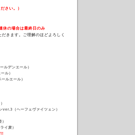
ください。）
→ 連休の場合は最終日のみ
ただきます。ご理解のほどよろしく
シュゴールデンエール）
ルエール）
ンペールエール）
）
ー）
ンver.3（ヘーフェヴァイツェン）
生姜）
/ライ麦）
!!