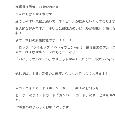
金曜日は元気に16時OPEN!!
こんにちは！佐々木です。
過ごしやすい気候が続いて、早くビールが飲みたい！ってなりま
個人的な好みですが、暑い日は酸味の強いビールが美味しく感じ
非！
さて、本日の新規開栓です！！！！！
「ロック ドライホップド ヴァイツェンver.3」酵母由来のフル
果で、様々な食事シーンにあう仕上がり！
「パイナップルエール」ブリュットIPAベースにゴールデンパイ
それでは、本日も皆様のご来店、心よりお待ちしております‼
★カンパイ！カード（ポイントカード）終了のお知らせ
ビーボ！のポイントカード「カンパイ！カード」のサービスを3/
た。
ご理解の程よろしくお願い致します。