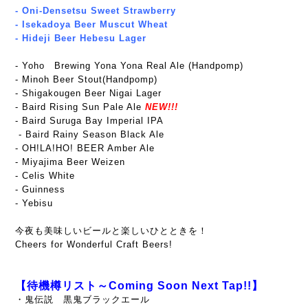
- Oni-Densetsu Sweet Strawberry
- Isekadoya Beer Muscut Wheat
- Hideji Beer Hebesu Lager
- Yoho Brewing Yona Yona Real Ale (Handpomp)
- Minoh Beer Stout(Handpomp)
- Shigakougen Beer Nigai Lager
- Baird Rising Sun Pale Ale
NEW!!!
- Baird Suruga Bay Imperial IPA
- Baird Rainy Season Black Ale
- OH!LA!HO! BEER Amber Ale
- Miyajima Beer Weizen
- Celis White
- Guinness
- Yebisu
今夜も美味しいビールと楽しいひとときを！
Cheers for Wonderful Craft Beers!
【待機樽リスト～Coming Soon Next Tap!!】
・鬼伝説 黒鬼ブラックエール