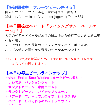
【好評開催中
！フルーツビール祭り☆】
国内外のフルーツビールを一挙に樽生でご紹介！
詳細こちら！⇒
http://vivo-beer.jugem.jp/?eid=828
【本日開栓はベアード「ライジングサン・ペールエ
ール」
!!】
人気のベアードビールが沼津の旧工場から修善寺の大きな新工場
へお引越し！
そこでつくられた最初のライジングサンがビーボに入荷。
ホップの効いた華やかな香りのペールエールです♪
※6/22(日)は貸切営業のため、17時OPENとさせて頂きます。
よろしくお願いします。
【本日の樽生ビールラインナップ】
～vivo! Fruits Beer Week☆フルーツビール祭り～
・いわて蔵 パッションウィート
・サンクトガーレン 湘南ゴールド
・サンクトガーレン パイナップルエール
・ベアード フルーツフルライフ・シトラスIPA
・ベアード ひねくれもののシトラスウィット