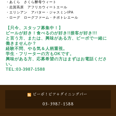
・あくら さくら酵母ウィート
・志賀高原 アフリカウィートエール
・エリシアン アバター・ジャスミンIPA
・ローグ ローグファーム・チポトレエール
【只今、スタッフ募集中！】
ビールが好き！食べるのが好き!!接客が好き!!!
と言う方、または、興味がある方、ビーボで一緒に
働きませんか？
経験不問、やる気＆人柄重視。
学生・フリーターの方もOKです。
興味がある方、応募希望の方はまずはお電話くださ
い。
TEL:03-3987-1588
ビーボ！ビア＋ダイニングバー
03-3987-1588