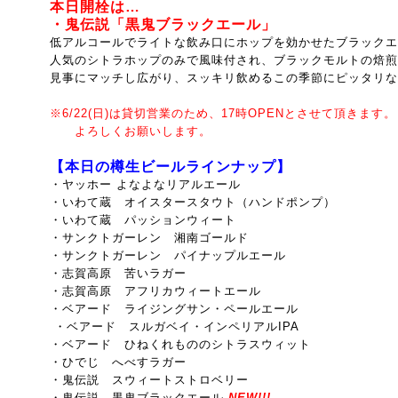
本日開栓は…
・鬼伝説
「黒鬼ブラックエール」
低アルコールでライトな飲み口にホップを効かせたブラックエ
人気のシトラホップのみで風味付され、ブラックモルトの焙煎
見事にマッチし広がり、スッキリ飲めるこの季節にピッタリな
※6/22(日)は貸切営業のため、17時OPENとさせて頂きます。
よろしくお願いします。
【本日の樽生ビールラインナップ】
・ヤッホー よなよなリアルエール
・いわて蔵 オイスタースタウト（ハンドポンプ）
・いわて蔵 パッションウィート
・サンクトガーレン 湘南ゴールド
・サンクトガーレン パイナップルエール
・志賀高原 苦いラガー
・志賀高原 アフリカウィートエール
・ベアード ライジングサン・ペールエール
・ベアード スルガベイ・インペリアルIPA
・ベアード ひねくれもののシトラスウィット
・ひでじ へべすラガー
・鬼伝説 スウィートストロベリー
・鬼伝説 黒鬼ブラックエール
NEW!!!