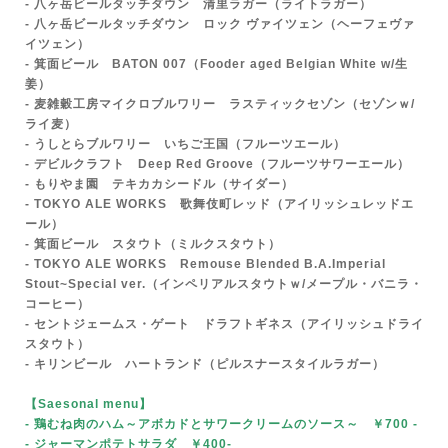
- 八ヶ岳ビールタッチダウン 清里ラガー（ライトラガー）
- 八ヶ岳ビールタッチダウン ロック ヴァイツェン（ヘーフェヴァ
イツェン）
- 箕面ビール BATON 007（Fooder aged Belgian White w/生
姜）
- 麦雑穀工房マイクロブルワリー ラスティックセゾン（セゾンｗ/
ライ麦）
- うしとらブルワリー いちご王国（フルーツエール）
- デビルクラフト Deep Red Groove（フルーツサワーエール）
- もりやま園 テキカカシードル（サイダー）
-
TOKYO ALE WORKS
歌舞伎町レッド（アイリッシュレッドエ
ール）
- 箕面ビール
スタウト（ミルクスタウト）
- TOKYO ALE WORKS Remouse Blended B.A.Imperial
Stout~Special ver.（インペリアルスタウトｗ/メープル・バニラ・
コーヒー）
- セントジェームス・ゲート ドラフトギネス（アイリッシュドライ
スタウト）
- キリンビール ハートランド（ピルスナースタイルラガー）
【Saesonal menu
】
- 鶏むね肉のハム～アボカドとサワークリームのソース～ ￥700
-
- ジャーマンポテトサラダ ￥400-