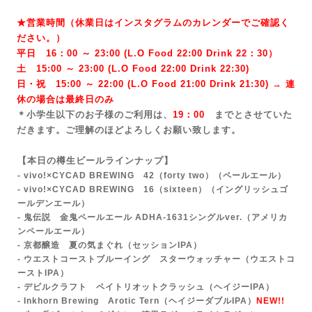
★営業時間（休業日はインスタグラムのカレンダーでご確認く
ださい。）
平日 16：00 ～ 23:00 (L.O Food 22:00 Drink 22：3
0）
土 15:00 ～ 23:00 (
L.O Food 22:00 Drink 22:3
0)
日・祝 15:00 ～ 22:00 (
L.O Food 21:00 Drink 21:3
0) → 連
休の場合は最終日のみ
＊小学生以下のお子様のご利用は、
19：00
までとさせていた
だきます。ご理解のほどよろしくお願い致します。
【本日の樽生ビールラインナップ】
- vivo!×CYCAD BREWING 42（forty two）
（ペールエール）
- vivo!×CYCAD BREWING 16（sixteen）（イングリッシュゴ
ールデンエール）
- 鬼伝説 金鬼ペールエール ADHA-1631シングルver.
（アメリカ
ンペールエール）
- 京都醸造 夏の気まぐれ（セッションIPA）
- ウエストコーストブルーイング スターウォッチャー（ウエストコ
ーストIPA）
- デビルクラフト ペイトリオットクラッシュ（ヘイジーIPA）
- Inkhorn Brewing Arotic Tern（ヘイジーダブルIPA）
NEW!!