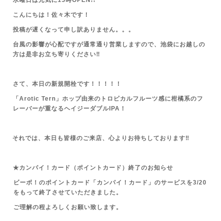
水曜日は元気に15時OPEN!!
こんにちは！佐々木です！
投稿が遅くなって申し訳ありません。。。
台風の影響が心配ですが通常通り営業しますので、池袋にお越しの
方は是非お立ち寄りください‼
さて、本日の新規開栓です！！！！！
「Arotic Tern」ホップ由来のトロピカルフルーツ感に柑橘系のフ
レーバーが重なるヘイジーダブルIPA！
それでは、本日も皆様のご来店、心よりお待ちしております‼
★カンパイ！カード（ポイントカード）終了のお知らせ
ビーボ！のポイントカード「カンパイ！カード」のサービスを3/20
をもって終了させていただきました。
ご理解の程よろしくお願い致します。