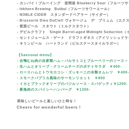
- カンパイ！ブルーイング 苗間坂 Blueberry Sour（フルーツ
- Inkhorn Brewing Bulbul（フルーツサワーエール）
- NOBLE CIDER スタンダードベアラー（サイダー）
- Br
asserie Dieu DuCiel! ヴォヤージュ デ ブリュム 
- 箕面ビール
スタウト（ミルクスタウト）
- デビルクラフト Single Barrel-aged Midnight Seduc
- セントジェームス・ゲート ドラフトギネス（アイリッシュドラ
- キリンビール ハートランド（ピルスナースタイルラガー）
【Saesonal menu
】
- 合鴨むね肉の自家製ハム～バルサミコとブルーベリーのソース～
- 生ハムとオリーブ・クリームチーズのポテトサラダ ￥400-
- ロースハムとトウモロコシ・ズッキーニの冷製オムレツ ￥40
- スモークパプリカ風味のサーモンリエット ￥800
- イカとブラックオリーブのバジルソース・スパゲッティ￥1200
- 豚挽肉のスパイシーハンバーグ ￥1300-
美味しいビールと楽しいひと時を！
Cheers for wonderful beers！