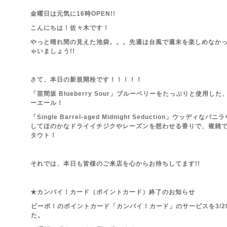
金曜日は元気に16時OPEN!!
こんにちは！佐々木です！
やっと晴れ間の見えた池袋。。。先週は台風で週末を楽しめなか
ゃいましょう!!
さて、本日の新規開栓です！！！！！
「苗間坂 Blueberry Sour」ブルーベリーをたっぷりと
使用した
ーエール！
「Single Barrel-aged Midnight Seduction」ウッ
してほのかなドライイチジクやレーズンを想わせる香りで、複雑
タウト！
それでは、本日も皆様のご来店を心からお待ちしてます!!
★カンパイ！カード（ポイントカード）終了のお知らせ
ビーボ！のポイントカード「カンパイ！カード」のサービスを3/
た。