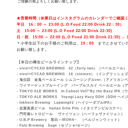
ご理解の程よろしくお願い致します。
★営業時間（休業日はインスタグラムのカレンダーでご確認
平日 16：00 ～ 23:00 (L.O Food 22:00 Drink 22：3
0）
土 15:00 ～ 23:00 (
L.O Food 22:00 Drink 22:3
0)
日・祝 15:00 ～ 22:00 (
L.O Food 21:00 Drink 21:3
0) 
＊小学生以下のお子様のご利用は、
19：00
までとさせてい
お願い致します。
【本日の樽生ビールラインナップ】
- vivo!×CYCAD BREWING 42（forty two）
（ペールエール）
- vivo!×CYCAD BREWING 16（sixteen）（イングリッ
- 鬼伝説 金鬼ペールエール シムコーシングルver.
（アメリカンペ
- ワイマーケットブルーイング パープルスカイ ペールエール（
- TOKYO ALE WORKS In Cahoot Vol7*By the Basy I
-
TOKYO ALE WORKS Yoyogi Lazy Hazy DDH
（DDH ヘイジ
- Inkhorn Brewing Lapwing#2（ヘイジーダブルIPA）
- 志賀高原ビール Italian Sttle Pils（イタリアンピルスナー）
- 門司港レトロビール ヴァイツェン（ヘーフェヴァイツェン）
- U.B.P Brewery 彩白～IROHA~ （ベルジャンウィット）
- Falo Brewing Sage
（セゾンｗ/セージ）