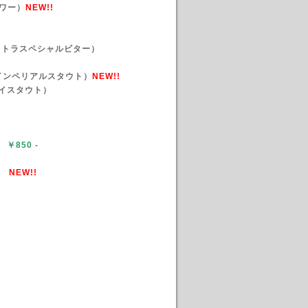
サワー）
NEW!!
（エクストラスペシャルビター）
tion（インペリアルスタウト）
NEW!!
イスタウト）
 ￥850
-
0-
NEW!!
-