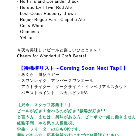
- North Island Coriander Black
- Heretic Evil Twin Red Ale
- Lost Coast Rasberry Brown
- Rogue Rogue Farm Chipotle Ale
- Celis White
- Guinness
- Yebisu
今夜も美味しいビールと楽しいひとときを！
Cheers for Wonderful Craft Beers!
【待機樽リスト～Coming Soon Next Tap!!】
・あくら 川反ラガー
・スワンレイク アンバースワンエール
・アウトサイダー ダークサイド・インペリアルスタウト
・バラストポイント スカルピンIPA
【只今、スタッフ募集中！】
ビールが好き！食べるのが好き!!接客が好き!!!
と言う方、または、興味がある方、ビーボで一緒に働きません
経験不問、やる気＆人柄重視。
学生・フリーターの方もOKです。
興味がある方、応募希望の方はまずはお電話ください。