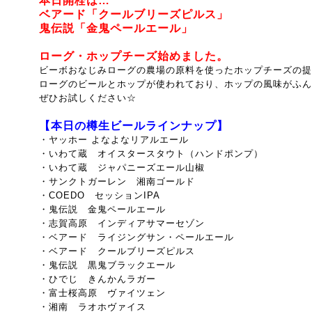
本日開栓は…
ベアード「クールブリーズピルス」
鬼伝説「金鬼ペールエール」
ローグ・ホップチーズ始めました。
ビーボおなじみローグの農場の原料を使ったホップチーズの提
ローグのビールとホップが使われており、ホップの風味がふん
ぜひお試しください☆
【本日の樽生ビールラインナップ】
・ヤッホー よなよなリアルエール
・いわて蔵 オイスタースタウト（ハンドポンプ）
・いわて蔵 ジャパニーズエール山椒
・サンクトガーレン 湘南ゴールド
・COEDO セッションIPA
・鬼伝説 金鬼ペールエール
・志賀高原 インディアサマーセゾン
・ベアード ライジングサン・ペールエール
・ベアード クールブリーズピルス
・鬼伝説 黒鬼ブラックエール
・ひでじ きんかんラガー
・富士桜高原 ヴァイツェン
・湘南 ラオホヴァイス