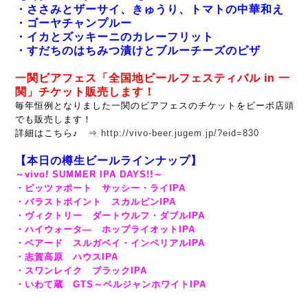
・ささみとザーサイ、きゅうり、トマトの中華和え
・ゴーヤチャンプルー
・イカとズッキーニのカレーフリット
・すだちのはちみつ漬けとブルーチーズのピザ
一関ビアフェス「全国地ビールフェスティバル in 一
関」チケット販売します！
毎年恒例となりました一関のビアフェスのチケットをビーボ店頭
でも販売します！
詳細はこちら♪ ⇒
http://vivo-beer.jugem.jp/?eid=830
【本日の樽生ビールラインナップ】
～vivo! SUMMER IPA DAYS!!～
・ピッツァポート サッシー・ライIPA
・バラストポイント スカルピンIPA
・ヴィクトリー ダートウルフ・ダブルIPA
・ハイウォータ― ホップライオットIPA
・ベアード スルガベイ・インペリアルIPA
・志賀高原 ハウスIPA
・スワンレイク ブラックIPA
・いわて蔵 GTS～ベルジャンホワイトIPA