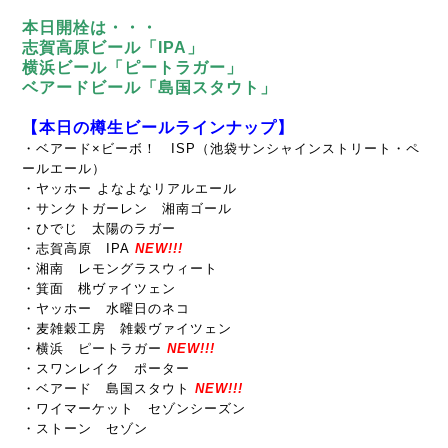
本日開栓は・・・
志賀高原ビール「IPA」
横浜ビール「ピートラガー」
ベアードビール「島国スタウト」
【本日の樽生ビールラインナップ】
・ベアード×ビーボ！ ISP（池袋サンシャインストリート・ペ
ールエール）
・ヤッホー よなよなリアルエール
・サンクトガーレン 湘南ゴール
・ひでじ 太陽のラガー
・志賀高原 IPA
NEW!!!
・湘南 レモングラスウィート
・箕面 桃ヴァイツェン
・ヤッホー 水曜日のネコ
・麦雑穀工房 雑穀ヴァイツェン
・横浜 ピートラガー
NEW!!!
・スワンレイク ポーター
・ベアード 島国スタウト
NEW!!!
・ワイマーケット セゾンシーズン
・ストーン セゾン