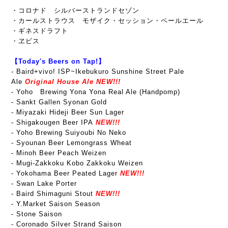
・コロナド シルバーストランドセゾン
・カールストラウス モザイク・セッション・ペールエール
・ギネスドラフト
・ヱビス
【Today's Beers on Tap!】
-
Baird+vivo! ISP~Ikebukuro Sunshine Street Pale
Ale
Original House Ale
NEW!!!
- Yoho Brewing Yona Yona Real Ale (Handpomp)
- Sankt Gallen Syonan Gold
- Miyazaki Hideji Beer Sun Lager
- Shigakougen Beer IPA
NEW!!!
- Yoho Brewing Suiyoubi No Neko
- Syounan Beer Lemongrass Wheat
- Minoh Beer Peach Weizen
- Mugi-Zakkoku Kobo Zakkoku
Weizen
- Yokohama Beer Peated Lager
NEW!!!
- Swan Lake Porter
- Baird Shimaguni Stout
NEW!!!
- Y.Market Saison Season
- Stone Saison
- Coronado Silver Strand Saison