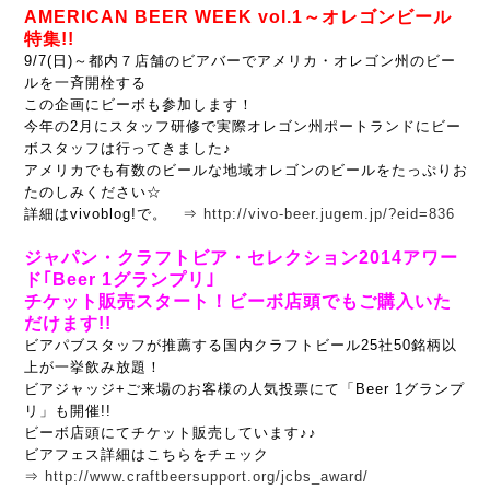
AMERICAN BEER WEEK vol.1～
オレゴンビール
特集!!
9/7(日)～都内７店舗のビアバーでアメリカ・オレゴン州のビー
ルを一斉開栓する
この企画にビーボも参加します！
今年の2月にスタッフ研修で実際オレゴン州ポートランドにビー
ボスタッフは行ってきました♪
アメリカでも有数のビールな地域オレゴンのビールをたっぷりお
たのしみください☆
詳細はvivoblog!で。 ⇒
http://vivo-beer.jugem.jp/?eid=836
ジャパン・クラフトビア・セレクション2014アワー
ド｢Beer 1グランプリ｣
チケット販売スタート！ビーボ店頭でもご購入いた
だけます!!
ビアパブスタッフが推薦する国内クラフトビール25社50銘柄以
上が一挙飲み放題！
ビアジャッジ+ご来場のお客様の人気投票にて「Beer 1グランプ
リ」も開催!!
ビーボ店頭にてチケット販売しています♪♪
ビアフェス詳細はこちらをチェック
⇒
http://www.craftbeersupport.org/jcbs_award/