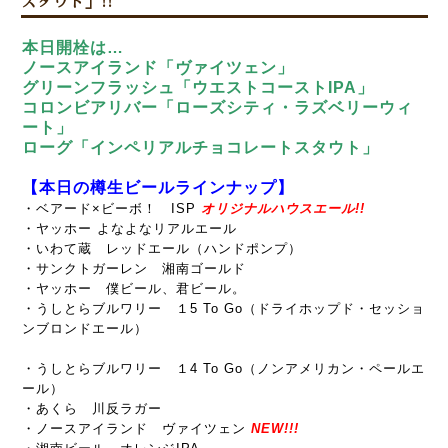
スタウト」!!
本日開栓は…
ノースアイランド「ヴァイツェン」
グリーンフラッシュ「ウエストコーストIPA」
コロンビアリバー「ローズシティ・ラズベリーウィ
ート」
ローグ「インペリアルチョコレートスタウト」
【本日の樽生ビールラインナップ】
・ベアード×ビーボ！ ISP
オリジナルハウスエール!!
・ヤッホー よなよなリアルエール
・いわて蔵 レッドエール（ハンドポンプ）
・サンクトガーレン 湘南ゴールド
・ヤッホー 僕ビール、君ビール。
・うしとらブルワリー １5 To Go（ドライホップド・セッショ
ンブロンドエール）
・うしとらブルワリー １4 To Go（ノンアメリカン・ペールエ
ール）
・あくら 川反ラガー
・ノースアイランド ヴァイツェン
NEW!!!