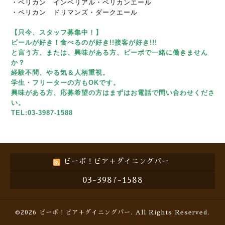
・ペリカン インペリアル・ペリカンエール
・ペリカン ドリマンズ・ダークエール
【只今、スタッフ募集中！】
ビールが好き！食べるのが好き!!接客が好き!!!
と言う方、または、興味がある方、ビーボで一緒に働きません
か？
経験不問、やる気＆人柄重視。
学生・フリーターの方もOKです。
興味がある方、応募希望の方はまずはお電話で問い合わせくださ
い。
TEL:03-3987-1588
ビーボ！ビア＋ダイニングバー
03-3987-1588
©2026
ビーボ！ビア＋ダイニングバー
. All Rights Reserved.