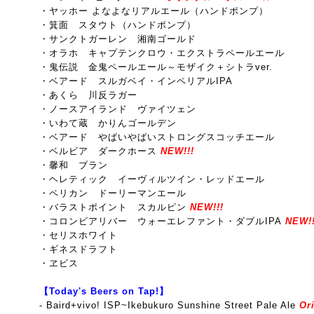
・ヤッホー よなよなリアルエール（ハンドポンプ）
・箕面 スタウト（ハンドポンプ）
・サンクトガーレン 湘南ゴールド
・オラホ キャプテンクロウ・エクストラペールエール
・鬼伝説 金鬼ペールエール～モザイク＋シトラver.
・ベアード スルガベイ・インペリアルIPA
・あくら 川反ラガー
・ノースアイランド ヴァイツェン
・いわて蔵 かりんゴールデン
・ベアード やばいやばいストロングスコッチエール
・ベルビア ダークホース
NEW!!!
・馨和 ブラン
・ヘレティック イーヴィルツイン・レッドエール
・ペリカン ドーリーマンエール
・バラストポイント スカルピン
NEW!!!
・コロンビアリバー ウォーエレファント・ダブルIPA
NEW!!
・セリスホワイト
・ギネスドラフト
・ヱビス
【Today's Beers on Tap!】
-
Baird+vivo! ISP~Ikebukuro Sunshine Street Pale Ale
Ori