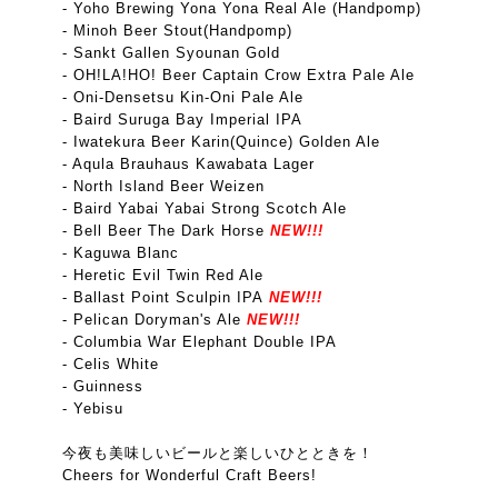
- Yoho Brewing Yona Yona Real Ale (Handpomp)
- Minoh Beer Stout(Handpomp)
- Sankt Gallen Syounan Gold
- OH!LA!HO! Beer Captain Crow Extra Pale Ale
- Oni-Densetsu Kin-Oni Pale Ale
- Baird Suruga Bay Imperial IPA
- Iwatekura Beer Karin(Quince) Golden Ale
- Aqula Brauhaus Kawabata Lager
- North Island Beer Weizen
- Baird Yabai Yabai Strong Scotch Ale
- Bell Beer The Dark Horse
NEW!!!
- Kaguwa Blanc
- Heretic Evil Twin Red Ale
- Ballast Point Sculpin IPA
NEW!!!
- Pelican Doryman's Ale
NEW!!!
- Columbia War Elephant Double IPA
- Celis White
- Guinness
- Yebisu
今夜も美味しいビールと楽しいひとときを！
Cheers for Wonderful Craft Beers!